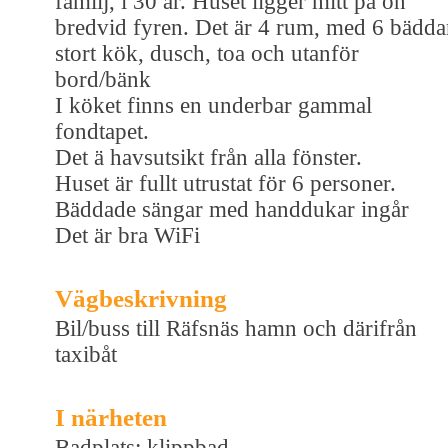
familj, i 30 år. Huset ligger mitt på ön
bredvid fyren. Det är 4 rum, med 6 bädda
stort kök, dusch, toa och utanför
bord/bänk
I köket finns en underbar gammal
fondtapet.
Det ä havsutsikt från alla fönster.
Huset är fullt utrustat för 6 personer.
Bäddade sängar med handdukar ingår
Det är bra WiFi
Vägbeskrivning
Bil/buss till Räfsnäs hamn och därifrån
taxibåt
I närheten
Badplats: klippbad