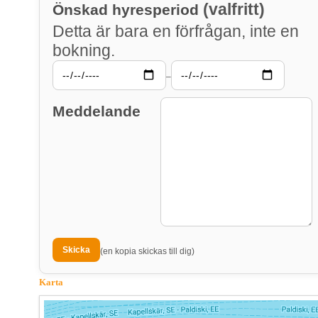
(valfritt)
Önskad hyresperiod
Detta är bara en förfrågan, inte en
bokning.
–
Meddelande
(en kopia skickas till dig)
Karta