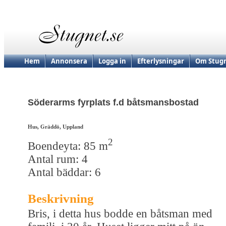
Hem
Annonsera
Logga in
Efterlysningar
Om Stugn
Söderarms fyrplats f.d båtsmansbostad
Hus, Gräddö, Uppland
2
Boendeyta: 85 m
Antal rum: 4
Antal bäddar: 6
Beskrivning
Bris, i detta hus bodde en båtsman med