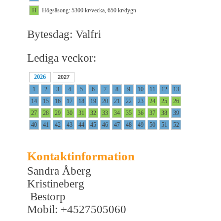
H
Högsäsong: 5300 kr/vecka, 650 kr/dygn
Bytesdag: Valfri
Lediga veckor:
2026
2027
1
2
3
4
5
6
7
8
9
10
11
12
13
14
15
16
17
18
19
20
21
22
23
24
25
26
27
28
29
30
31
32
33
34
35
36
37
38
39
40
41
42
43
44
45
46
47
48
49
50
51
52
Kontaktinformation
Sandra Åberg
Kristineberg
Bestorp
Mobil: +4527505060