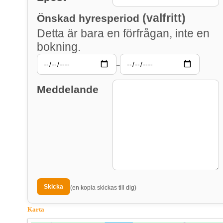
(valfritt)
Önskad hyresperiod
Detta är bara en förfrågan, inte en
bokning.
–
Meddelande
(en kopia skickas till dig)
Karta