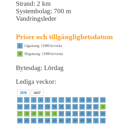
Strand: 2 km
Systembolag: 700 m
Vandringsleder
Priser och tillgänglighetsdatum
L
Lågsäsong: 11000 kr/vecka
H
Högsäsong: 11900 kr/vecka
Bytesdag: Lördag
Lediga veckor:
2026
2027
1
2
3
4
5
6
7
8
9
10
11
12
13
14
15
16
17
18
19
20
21
22
23
24
25
26
27
28
29
30
31
32
33
34
35
36
37
38
39
40
41
42
43
44
45
46
47
48
49
50
51
52