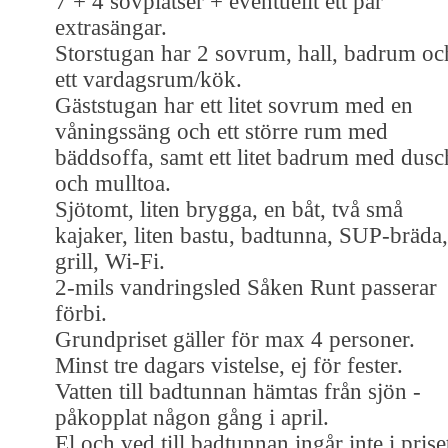
7 + 4 sovplatser + eventuellt ett par
extrasängar.
Storstugan har 2 sovrum, hall, badrum oc
ett vardagsrum/kök.
Gäststugan har ett litet sovrum med en
våningssäng och ett större rum med
bäddsoffa, samt ett litet badrum med dusc
och mulltoa.
Sjötomt, liten brygga, en båt, två små
kajaker, liten bastu, badtunna, SUP-bräda,
grill, Wi-Fi.
2-mils vandringsled Såken Runt passerar
förbi.
Grundpriset gäller för max 4 personer.
Minst tre dagars vistelse, ej för fester.
Vatten till badtunnan hämtas från sjön -
påkopplat någon gång i april.
El och ved till badtunnan ingår inte i prise