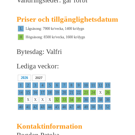
Vandringsleder: går förbi
Priser och tillgänglighetsdatum
L
Lågsäsong: 7900 kr/vecka, 1400 kr/dygn
H
Högsäsong: 8500 kr/vecka, 1600 kr/dygn
Bytesdag: Valfri
Lediga veckor:
2026
2027
1
2
3
4
5
6
7
8
9
10
11
12
13
14
15
16
17
18
19
20
21
22
23
24
X
26
27
X
X
X
X
32
33
34
35
36
37
38
39
40
41
42
43
44
45
46
47
48
49
50
51
52
Kontaktinformation