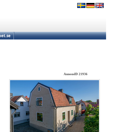
et.se
AnnonsID 21936