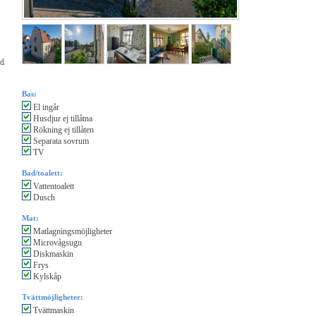
ed
Bas:
El ingår
Husdjur ej tillåtna
Rökning ej tillåten
Separata sovrum
TV
Bad/toalett:
Vattentoalett
Dusch
Mat:
Matlagningsmöjligheter
Microvågsugn
Diskmaskin
Frys
Kylskåp
Tvättmöjligheter:
Tvättmaskin