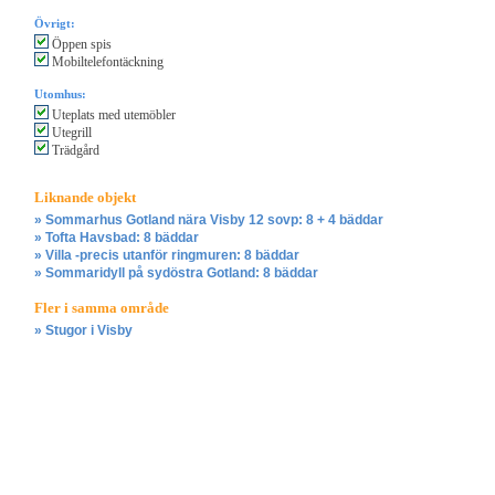
Övrigt:
Öppen spis
Mobiltelefontäckning
Utomhus:
Uteplats med utemöbler
Utegrill
Trädgård
Liknande objekt
» Sommarhus Gotland nära Visby 12 sovp: 8 + 4 bäddar
» Tofta Havsbad: 8 bäddar
» Villa -precis utanför ringmuren: 8 bäddar
» Sommaridyll på sydöstra Gotland: 8 bäddar
Fler i samma område
» Stugor i Visby