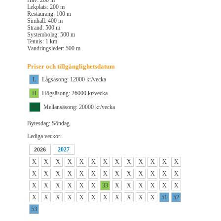
Hav: 200 m
Lekplats: 200 m
Restaurang: 100 m
Simhall: 400 m
Strand: 500 m
Systembolag: 500 m
Tennis: 1 km
Vandringsleder: 500 m
Priser och tillgänglighetsdatum
L
Lågsäsong: 12000 kr/vecka
H
Högsäsong: 26000 kr/vecka
M1
Mellansäsong: 20000 kr/vecka
Bytesdag: Söndag
Lediga veckor:
2027
2026
X
X
X
X
X
X
X
X
X
X
X
X
X
X
X
X
X
X
X
X
X
X
X
X
X
X
X
X
X
X
X
X
33
X
X
X
X
X
X
X
X
X
X
X
X
X
X
X
X
X
51
52
53