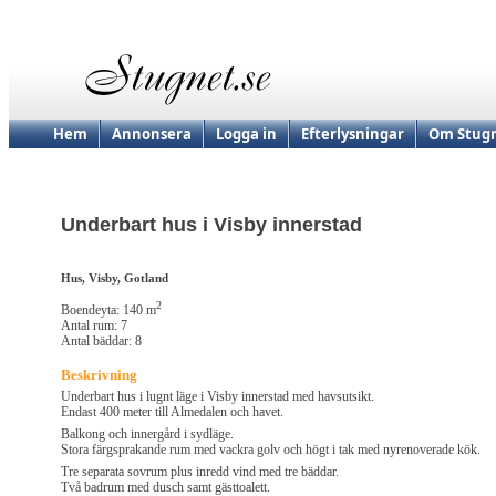
Hem
Annonsera
Logga in
Efterlysningar
Om Stugn
Underbart hus i Visby innerstad
Hus, Visby, Gotland
2
Boendeyta: 140 m
Antal rum: 7
Antal bäddar: 8
Beskrivning
Underbart hus i lugnt läge i Visby innerstad med havsutsikt.
Endast 400 meter till Almedalen och havet.
Balkong och innergård i sydläge.
Stora färgsprakande rum med vackra golv och högt i tak med nyrenoverade kök.
Tre separata sovrum plus inredd vind med tre bäddar.
Två badrum med dusch samt gästtoalett.