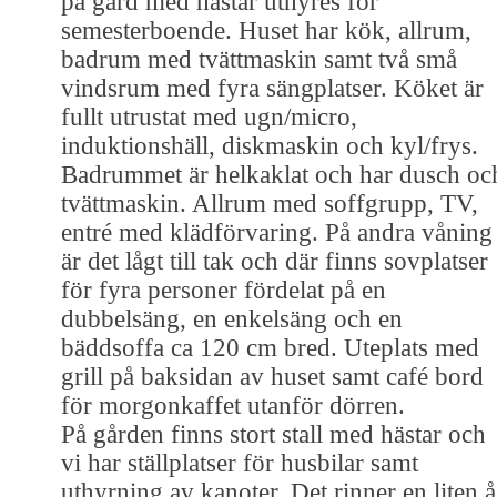
på gård med hästar uthyres för
semesterboende. Huset har kök, allrum,
badrum med tvättmaskin samt två små
vindsrum med fyra sängplatser. Köket är
fullt utrustat med ugn/micro,
induktionshäll, diskmaskin och kyl/frys.
Badrummet är helkaklat och har dusch oc
tvättmaskin. Allrum med soffgrupp, TV,
entré med klädförvaring. På andra våning
är det lågt till tak och där finns sovplatser
för fyra personer fördelat på en
dubbelsäng, en enkelsäng och en
bäddsoffa ca 120 cm bred. Uteplats med
grill på baksidan av huset samt café bord
för morgonkaffet utanför dörren.
På gården finns stort stall med hästar och
vi har ställplatser för husbilar samt
uthyrning av kanoter. Det rinner en liten å