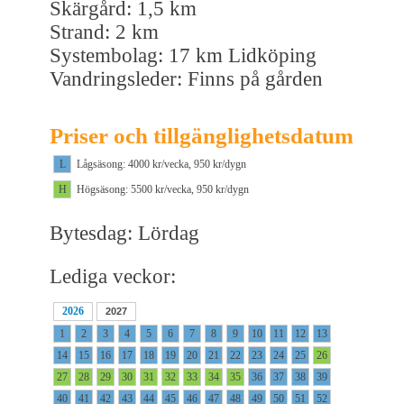
Skärgård: 1,5 km
Strand: 2 km
Systembolag: 17 km Lidköping
Vandringsleder: Finns på gården
Priser och tillgänglighetsdatum
L
Lågsäsong: 4000 kr/vecka, 950 kr/dygn
H
Högsäsong: 5500 kr/vecka, 950 kr/dygn
Bytesdag: Lördag
Lediga veckor:
2026
2027
1
2
3
4
5
6
7
8
9
10
11
12
13
14
15
16
17
18
19
20
21
22
23
24
25
26
27
28
29
30
31
32
33
34
35
36
37
38
39
40
41
42
43
44
45
46
47
48
49
50
51
52