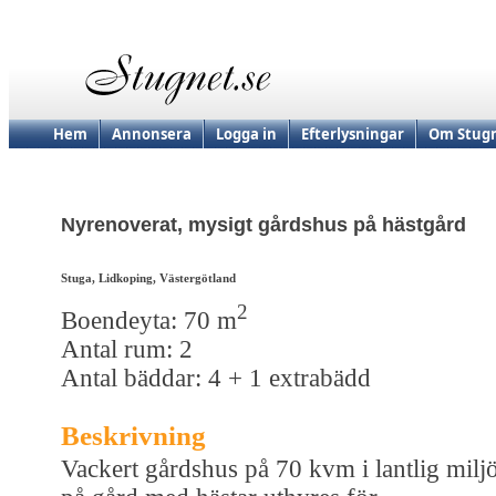
Hem
Annonsera
Logga in
Efterlysningar
Om Stugn
Nyrenoverat, mysigt gårdshus på hästgård
Stuga, Lidkoping, Västergötland
2
Boendeyta: 70 m
Antal rum: 2
Antal bäddar: 4 + 1 extrabädd
Beskrivning
Vackert gårdshus på 70 kvm i lantlig milj