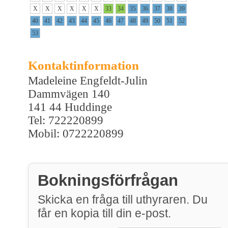
X
X
X
X
X
X
33
34
35
36
37
38
39
40
41
42
43
44
45
46
47
48
49
50
51
52
53
Kontaktinformation
Madeleine Engfeldt-Julin
Dammvägen 140
141 44 Huddinge
Tel: 722220899
Mobil: 0722220899
Bokningsförfrågan
Skicka en fråga till uthyraren. Du
får en kopia till din e-post.