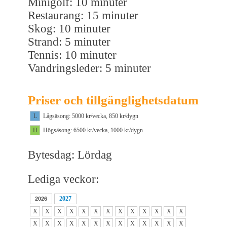
Minigolf: 10 minuter
Restaurang: 15 minuter
Skog: 10 minuter
Strand: 5 minuter
Tennis: 10 minuter
Vandringsleder: 5 minuter
Priser och tillgänglighetsdatum
L
Lågsäsong: 5000 kr/vecka, 850 kr/dygn
H
Högsäsong: 6500 kr/vecka, 1000 kr/dygn
Bytesdag: Lördag
Lediga veckor:
2027
2026
X
X
X
X
X
X
X
X
X
X
X
X
X
X
X
X
X
X
X
X
X
X
X
X
X
X