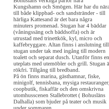
Bohusläns verkliga pärlor nära
Kungshamn och Smögen. Här har du när
till både klippbad- och sandstränder - till
härliga Kattesand är det bara några
minuters promenad. Stugan har 4 bäddar
(våningssäng och bäddsoffa) och är
utrustad med trinettkök, kyl, micro och
kaffebryggare. Altan finns i anslutning till
stugan under tak med ingång till modern
toalett och separat dusch. Utanför finns e
uteplats med utemöbler och grill. Stugan ä
rökfri. Tillgång till bredband.
På ön finns marina, gästhamnar, fiske,
minigolf, tennisbana, mysiga restauranger
coopbutik, fiskaffär och den omskrivna
utomhusscenen Stallebrottet ( Bohusläns
Dalhalla) som bjuder på teater och musik
under sommaren.