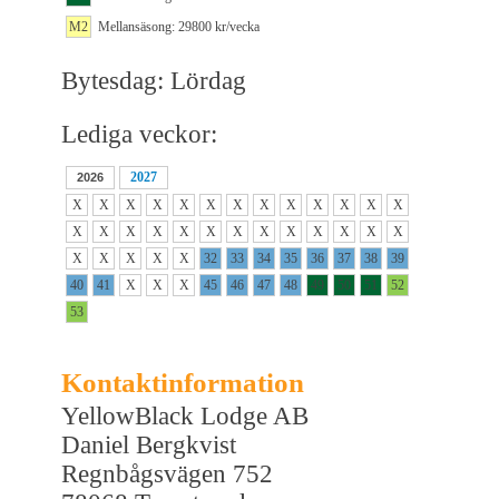
M2
Mellansäsong: 29800 kr/vecka
Bytesdag: Lördag
Lediga veckor:
2027
2026
X
X
X
X
X
X
X
X
X
X
X
X
X
X
X
X
X
X
X
X
X
X
X
X
X
X
X
X
X
X
X
32
33
34
35
36
37
38
39
40
41
X
X
X
45
46
47
48
49
50
51
52
53
Kontaktinformation
YellowBlack Lodge AB
Daniel Bergkvist
Regnbågsvägen 752