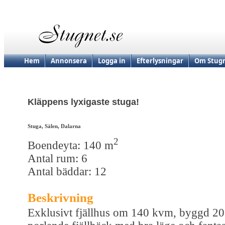
Hem
Annonsera
Logga in
Efterlysningar
Om Stugn
Kläppens lyxigaste stuga!
Stuga, Sälen, Dalarna
2
Boendeyta: 140 m
Antal rum: 6
Antal bäddar: 12
Beskrivning
Exklusivt fjällhus om 140 kvm, byggd 201