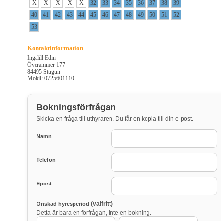
X
X
X
X
X
32
33
34
35
36
37
38
39
40
41
42
43
44
45
46
47
48
49
50
51
52
53
Kontaktinformation
Ingalill Edin
Överammer 177
84495 Stugun
Mobil: 0725601110
Bokningsförfrågan
Skicka en fråga till uthyraren. Du får en kopia till din e-post.
Namn
Telefon
Epost
(valfritt)
Önskad hyresperiod
Detta är bara en förfrågan, inte en bokning.