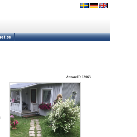
et.se
AnnonsID 22963
d