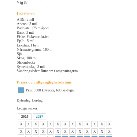
Väg 87
I närheten
Affär: 2 mil
Apotek: 3 mil
Badplats: 175 m åpool
Bank: 3 mil
Fiske: Fiskekort krävs
Fjäll: 15 mil
Lekplats: I byn
Närmaste granne: 100 m
Sjö
Skog: 100 m
Slalombacke
Systembolag: 3 mil
Vandringsleder: Runt om i omgivningarna
Priser och tillgänglighetsdatum
Pris: 3500 kr/vecka, 600 kr/dygn
Bytesdag: Lördag
Lediga veckor:
2027
2026
X
X
X
X
X
X
X
X
X
X
X
X
X
X
X
X
X
X
X
X
X
X
X
X
X
X