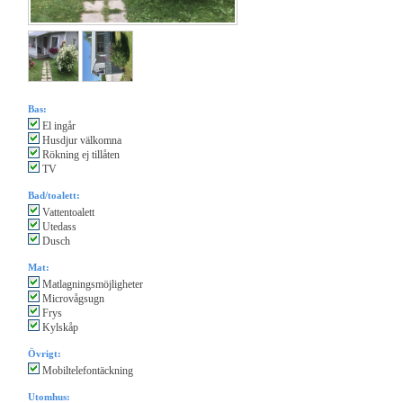
Bas:
El ingår
Husdjur välkomna
Rökning ej tillåten
TV
Bad/toalett:
Vattentoalett
Utedass
Dusch
Mat:
Matlagningsmöjligheter
Microvågsugn
Frys
Kylskåp
Övrigt:
Mobiltelefontäckning
Utomhus: