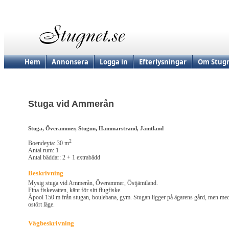
Hem
Annonsera
Logga in
Efterlysningar
Om Stugn
Stuga vid Ammerån
Stuga, Överammer, Stugun, Hammarstrand, Jämtland
2
Boendeyta: 30 m
Antal rum: 1
Antal bäddar: 2 + 1 extrabädd
Beskrivning
Mysig stuga vid Ammerån, Överammer, Östjämtland.
Fina fiskevatten, känt för sitt flugfiske.
Åpool 150 m från stugan, boulebana, gym. Stugan ligger på ägarens gård, men me
ostört läge.
Vägbeskrivning