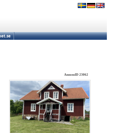
et.se
AnnonsID 23062