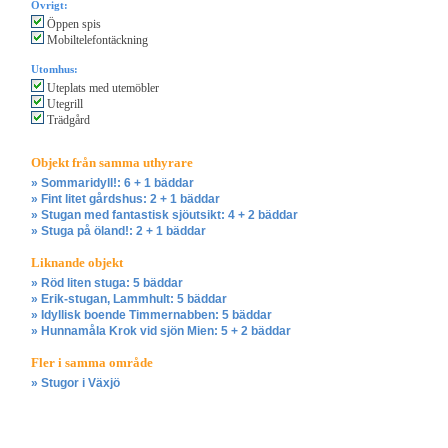
Övrigt:
Öppen spis
Mobiltelefontäckning
Utomhus:
Uteplats med utemöbler
Utegrill
Trädgård
Objekt från samma uthyrare
» Sommaridyll!: 6 + 1 bäddar
» Fint litet gårdshus: 2 + 1 bäddar
» Stugan med fantastisk sjöutsikt: 4 + 2 bäddar
» Stuga på öland!: 2 + 1 bäddar
Liknande objekt
» Röd liten stuga: 5 bäddar
» Erik-stugan, Lammhult: 5 bäddar
» Idyllisk boende Timmernabben: 5 bäddar
» Hunnamåla Krok vid sjön Mien: 5 + 2 bäddar
Fler i samma område
» Stugor i Växjö