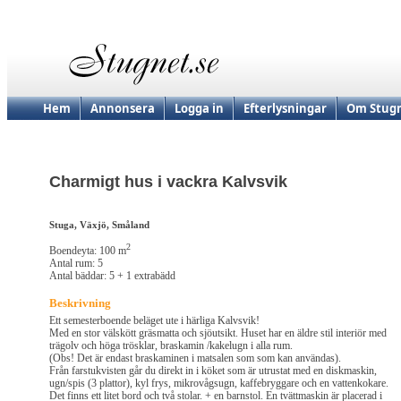
Hem
Annonsera
Logga in
Efterlysningar
Om Stugn
Charmigt hus i vackra Kalvsvik
Stuga, Växjö, Småland
2
Boendeyta: 100 m
Antal rum: 5
Antal bäddar: 5 + 1 extrabädd
Beskrivning
Ett semesterboende beläget ute i härliga Kalvsvik!
Med en stor välskött gräsmatta och sjöutsikt. Huset har en äldre stil interiör med
trägolv och höga trösklar, braskamin /kakelugn i alla rum.
(Obs! Det är endast braskaminen i matsalen som som kan användas).
Från farstukvisten går du direkt in i köket som är utrustat med en diskmaskin,
ugn/spis (3 plattor), kyl frys, mikrovågsugn, kaffebryggare och en vattenkokare.
Det finns ett litet bord och två stolar. + en barnstol. En tvättmaskin är placerad i