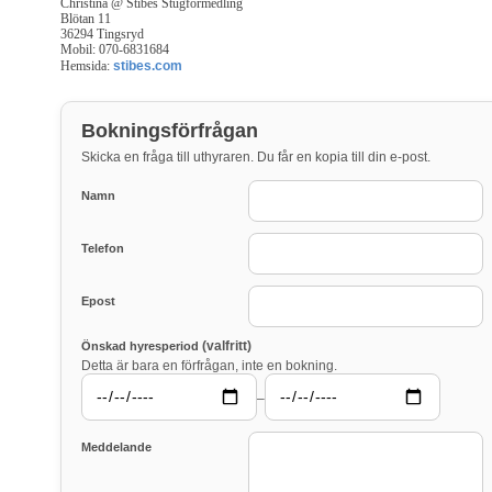
Christina @ Stibes Stugförmedling
Blötan 11
36294 Tingsryd
Mobil: 070-6831684
Hemsida:
stibes.com
Bokningsförfrågan
Skicka en fråga till uthyraren. Du får en kopia till din e-post.
Namn
Telefon
Epost
(valfritt)
Önskad hyresperiod
Detta är bara en förfrågan, inte en bokning.
–
Meddelande