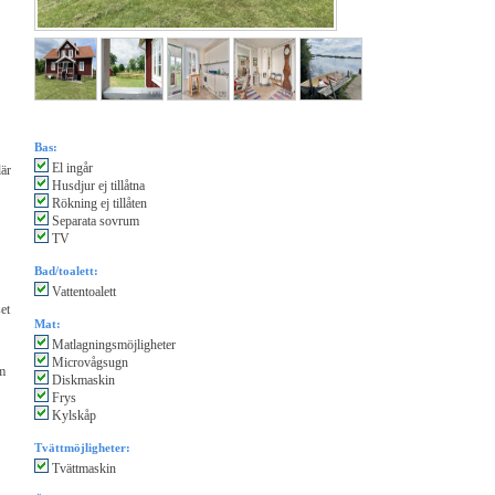
Bas:
El ingår
där
Husdjur ej tillåtna
Rökning ej tillåten
Separata sovrum
TV
Bad/toalett:
Vattentoalett
et
Mat:
Matlagningsmöjligheter
Microvågsugn
km
Diskmaskin
Frys
Kylskåp
Tvättmöjligheter:
Tvättmaskin