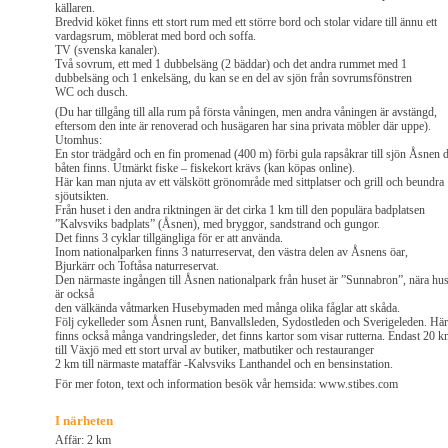
källaren.
Bredvid köket finns ett stort rum med ett större bord och stolar vidare till ännu ett
vardagsrum, möblerat med bord och soffa.
TV (svenska kanaler).
Två sovrum, ett med 1 dubbelsäng (2 bäddar) och det andra rummet med 1
dubbelsäng och 1 enkelsäng, du kan se en del av sjön från sovrumsfönstren
WC och dusch.
(Du har tillgång till alla rum på första våningen, men andra våningen är avstängd,
eftersom den inte är renoverad och husägaren har sina privata möbler där uppe).
Utomhus:
En stor trädgård och en fin promenad (400 m) förbi gula rapsåkrar till sjön Åsnen 
båten finns. Utmärkt fiske – fiskekort krävs (kan köpas online).
Här kan man njuta av ett välskött grönområde med sittplatser och grill och beundra
sjöutsikten.
Från huset i den andra riktningen är det cirka 1 km till den populära badplatsen
”Kalvsviks badplats” (Åsnen), med bryggor, sandstrand och gungor.
Det finns 3 cyklar tillgängliga för er att använda.
Inom nationalparken finns 3 naturreservat, den västra delen av Åsnens öar,
Bjurkärr och Toftåsa naturreservat.
Den närmaste ingången till Åsnen nationalpark från huset är ”Sunnabron”, nära hus
är också
den välkända våtmarken Husebymaden med många olika fåglar att skåda.
Följ cykelleder som Åsnen runt, Banvallsleden, Sydostleden och Sverigeleden. Här
finns också många vandringsleder, det finns kartor som visar rutterna. Endast 20 
till Växjö med ett stort urval av butiker, matbutiker och restauranger
2 km till närmaste mataffär -Kalvsviks Lanthandel och en bensinstation.
För mer foton, text och information besök vår hemsida: www.stibes.com
I närheten
Affär: 2 km