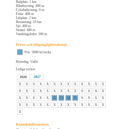
Badplats: 1 km
Båtuthyrning: 400 m
Cykeluthyrning: 0 m
Fiske: 400 m
Lekplats: 2 km
Restaurang: 10 km
Sjö: 400 m
Strand: 400 m
Vandringsleder: 500 m
Priser och tillgänglighetsdatum
Pris: 5000 kr/vecka
Bytesdag: Valfri
Lediga veckor:
2027
2026
X
X
X
X
X
X
X
X
X
X
X
X
X
X
X
X
X
X
X
X
X
X
X
X
X
X
X
X
X
X
X
32
33
34
35
X
X
X
X
X
X
X
X
X
X
X
X
X
X
X
X
X
X
Kontaktinformation