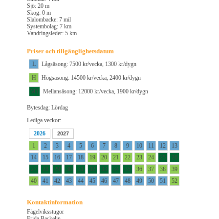
Sjö: 20 m
Skog: 0 m
Slalombacke: 7 mil
Systembolag: 7 km
Vandringsleder: 5 km
Priser och tillgänglighetsdatum
L
Lågsäsong: 7500 kr/vecka, 1300 kr/dygn
H
Högsäsong: 14500 kr/vecka, 2400 kr/dygn
M1
Mellansäsong: 12000 kr/vecka, 1900 kr/dygn
Bytesdag: Lördag
Lediga veckor:
2026
2027
1
2
3
4
5
6
7
8
9
10
11
12
13
14
15
16
17
18
19
20
21
22
23
24
25
26
27
28
29
30
31
32
33
34
35
36
37
38
39
40
41
42
43
44
45
46
47
48
49
50
51
52
Kontaktinformation
Fågelviksstugor
Frida Backelin