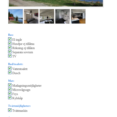
Bas:
El ingår
Husdjur ej tillåtna
Rökning ej tillåten
Separata sovrum
TV
Bad/toalett:
Vattentoalett
Dusch
Mat:
Matlagningsmöjligheter
Microvågsugn
Frys
Kylskåp
Tvättmöjligheter:
Tvättmaskin