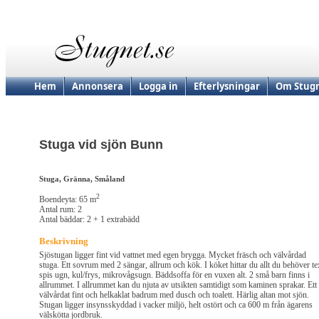
Hem
Annonsera
Logga in
Efterlysningar
Om Stugn
Stuga vid sjön Bunn
Stuga, Gränna, Småland
2
Boendeyta: 65 m
Antal rum: 2
Antal bäddar: 2 + 1 extrabädd
Beskrivning
Sjöstugan ligger fint vid vattnet med egen brygga. Mycket fräsch och välvårdad
stuga. Ett sovrum med 2 sängar, allrum och kök. I köket hittar du allt du behöver te
spis ugn, kul/frys, mikrovågsugn. Bäddsoffa för en vuxen alt. 2 små barn finns i
allrummet. I allrummet kan du njuta av utsikten samtidigt som kaminen sprakar. Ett
välvårdat fint och helkaklat badrum med dusch och toalett. Härlig altan mot sjön.
Stugan ligger insynsskyddad i vacker miljö, helt ostört och ca 600 m från ägarens
välskötta jordbruk.