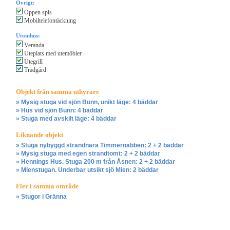
Övrigt:
Öppen spis
Mobiltelefontäckning
Utomhus:
Veranda
Uteplats med utemöbler
Utegrill
Trädgård
Objekt från samma uthyrare
» Mysig stuga vid sjön Bunn, unikt läge: 4 bäddar
» Hus vid sjön Bunn: 4 bäddar
» Stuga med avskilt läge: 4 bäddar
Liknande objekt
» Stuga nybyggd strandnära Timmernabben: 2 + 2 bäddar
» Mysig stuga med egen strandtomt: 2 + 2 bäddar
» Hennings Hus. Stuga 200 m från Åsnen: 2 + 2 bäddar
» Mienstugan. Underbar utsikt sjö Mien: 2 bäddar
Fler i samma område
» Stugor i Gränna