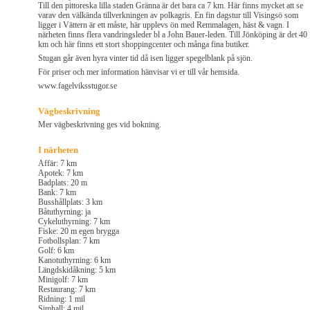
Till den pittoreska lilla staden Gränna är det bara ca 7 km. Här finns mycket att se
varav den välkända tillverkningen av polkagris. En fin dagstur till Visingsö som
ligger i Vättern är ett måste, här upplevs ön med Remmalagen, häst & vagn. I
närheten finns flera vandringsleder bl a John Bauer-leden. Till Jönköping är det 40
km och här finns ett stort shoppingcenter och många fina butiker.
Stugan går även hyra vinter tid då isen ligger spegelblank på sjön.
För priser och mer information hänvisar vi er till vår hemsida.
www.fagelviksstugor.se
Vägbeskrivning
Mer vägbeskrivning ges vid bokning.
I närheten
Affär: 7 km
Apotek: 7 km
Badplats: 20 m
Bank: 7 km
Busshållplats: 3 km
Båtuthyrning: ja
Cykeluthyrning: 7 km
Fiske: 20 m egen brygga
Fotbollsplan: 7 km
Golf: 6 km
Kanotuthyrning: 6 km
Längdskidåkning: 5 km
Minigolf: 7 km
Restaurang: 7 km
Ridning: 1 mil
Simhall: 4 mil