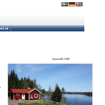
et.se
AnnonsID 2308
x.