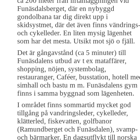
ca 200 meter från liftanläggningen vid
Funäsdalsberget, där en nybyggd
gondolbana tar dig direkt upp i
skidsystmet, där det även finns vändrings
och cykelleder. En liten mysig lägenhet
som har det mesta. Utsikt mot sjö o fjäll.
Det är gångavstånd (ca 5 minuter) till
Funäsdalens utbud av t ex mataffärer,
shopping, nöjen, systembolag,
restauranger, Caféer, busstation, hotell me
simhall och bastu m m. Funäsdalens gym
finns i samma byggnad som lägenheten.
I området finns sommartid mycket god
tillgång på vandringsleder, cykelleder,
klätterled, fiskevatten, golfbanor
(Ramundberget och Funäsdalen), svamp-
och bärmarker. En dagsutflykt till norska