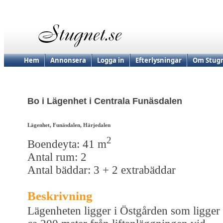
Hem
Annonsera
Logga in
Efterlysningar
Om Stugn
Bo i Lägenhet i Centrala Funäsdalen
Lägenhet, Funäsdalen, Härjedalen
2
Boendeyta: 41 m
Antal rum: 2
Antal bäddar: 3 + 2 extrabäddar
Beskrivning
Lägenheten ligger i Östgården som ligger