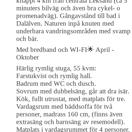
knappt 4 km från centrala Leksand (ca 5
minuters bilväg och även bra cykel- o
promenadväg). Gångavstånd till bad i
Dalälven. Naturen inpå knuten med
underbara vandringsområden med svamp
och bär.
Med bredband och WI-FI🌟 April -
Oktober
Härlig rymlig stuga, 55 kvm:
Farstukvist och rymlig hall.
Badrum med WC och dusch.
Sovrum med dubbelsäng, går att dra isär.
Kök, fullt utrustat, med matplats för tre.
Vardagsrum med bäddsoffa för två
personer, madrass 160 cm, (finns även
extrasäng och barnsäng av resemodell).
Matplats i vardagsrummet för 4 personer,