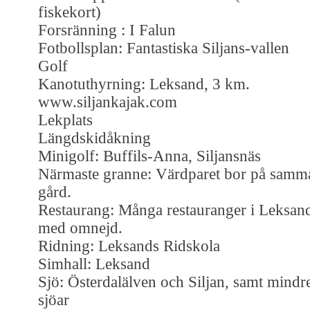
fiskekort)
Forsränning : I Falun
Fotbollsplan: Fantastiska Siljans-vallen
Golf
Kanotuthyrning: Leksand, 3 km.
www.siljankajak.com
Lekplats
Längdskidåkning
Minigolf: Buffils-Anna, Siljansnäs
Närmaste granne: Värdparet bor på samm
gård.
Restaurang: Många restauranger i Leksan
med omnejd.
Ridning: Leksands Ridskola
Simhall: Leksand
Sjö: Österdalälven och Siljan, samt mindr
sjöar