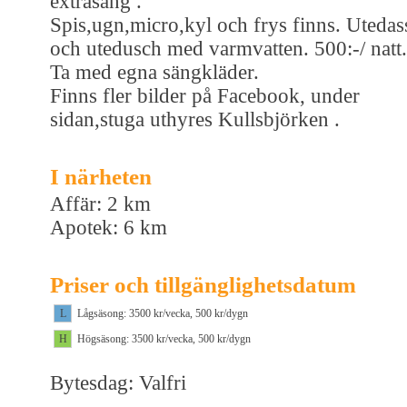
extrasäng .
Spis,ugn,micro,kyl och frys finns. Utedas
och utedusch med varmvatten. 500:-/ natt.
Ta med egna sängkläder.
Finns fler bilder på Facebook, under
sidan,stuga uthyres Kullsbjörken .
I närheten
Affär: 2 km
Apotek: 6 km
Priser och tillgänglighetsdatum
L
Lågsäsong: 3500 kr/vecka, 500 kr/dygn
H
Högsäsong: 3500 kr/vecka, 500 kr/dygn
Bytesdag: Valfri