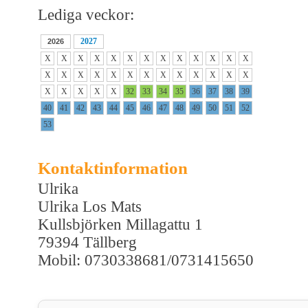
Lediga veckor:
2027
2026
X
X
X
X
X
X
X
X
X
X
X
X
X
X
X
X
X
X
X
X
X
X
X
X
X
X
X
X
X
X
X
32
33
34
35
36
37
38
39
40
41
42
43
44
45
46
47
48
49
50
51
52
53
Kontaktinformation
Ulrika
Ulrika Los Mats
Kullsbjörken Millagattu 1
79394 Tällberg
Mobil: 0730338681/0731415650