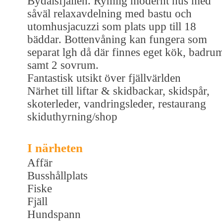
Bydalsfjällen. Rymlig modernt hus med
såväl relaxavdelning med bastu och
utomhusjacuzzi som plats upp till 18
bäddar. Bottenvåning kan fungera som
separat lgh då där finnes eget kök, badru
samt 2 sovrum.
Fantastisk utsikt över fjällvärlden
Närhet till liftar & skidbackar, skidspår,
skoterleder, vandringsleder, restaurang
skiduthyrning/shop
I närheten
Affär
Busshållplats
Fiske
Fjäll
Hundspann