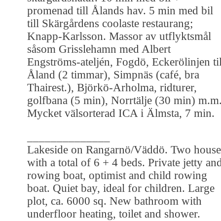
promenad till Ålands hav. 5 min med bil
till Skärgårdens coolaste restaurang;
Knapp-Karlsson. Massor av utflyktsmål
såsom Grisslehamn med Albert
Engströms-ateljén, Fogdö, Eckerölinjen til
Åland (2 timmar), Simpnäs (café, bra
Thairest.), Björkö-Arholma, ridturer,
golfbana (5 min), Norrtälje (30 min) m.m
Mycket välsorterad ICA i Älmsta, 7 min.
______________
Lakeside on Rangarnö/Väddö. Two house
with a total of 6 + 4 beds. Private jetty an
rowing boat, optimist and child rowing
boat. Quiet bay, ideal for children. Large
plot, ca. 6000 sq. New bathroom with
underfloor heating, toilet and shower.