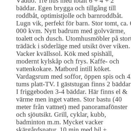
Väddö. Tre hus med totalt 6 + 4 + 2
bäddar. Egen brygga och tillgång till
roddbåt, optimistjolle och barnroddbåt.
Lugn vik, perfekt för barn. Stor tomt, ca. 
000 kvm. Nytt badrum med golvvärme,
toalett och dusch. Utomhusmöbler på stor
trädäck i söderläge med utsikt över viken.
Vacker kvällssol. Kök med spishäll,
modernt kylskåp och frys. Kaffe- och
vattenkokare. Matbord intill köket.
Vardagsrum med soffor, öppen spis och 4
tums platt-TV. I gäststugan finns 2 bäddar
I friggeboden 3-4 bäddar. Här finns el &
värme men inget vatten. Stor bastu (40
meter från vattnet) med panoramafönster
och sjöutsikt. Grill, cyklar, kubb,
badminton m.m. Mycket vacker
skärgårdsnatur. 10 min med bil +