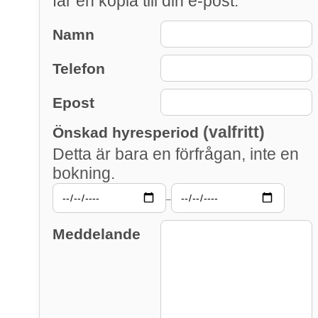
får en kopia till din e-post.
Namn
Telefon
Epost
(valfritt)
Önskad hyresperiod
Detta är bara en förfrågan, inte en
bokning.
–
Meddelande