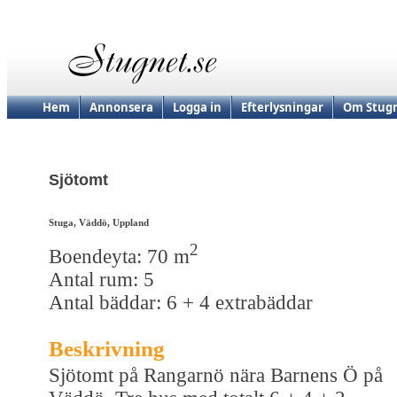
Hem
Annonsera
Logga in
Efterlysningar
Om Stugn
Sjötomt
Stuga, Väddö, Uppland
2
Boendeyta: 70 m
Antal rum: 5
Antal bäddar: 6 + 4 extrabäddar
Beskrivning
Sjötomt på Rangarnö nära Barnens Ö på