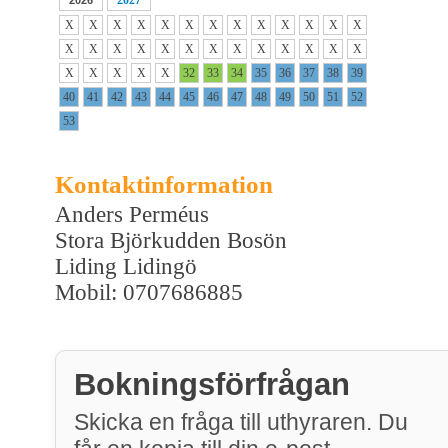
X
X
X
X
X
X
X
X
X
X
X
X
X
X
X
X
X
X
X
X
X
X
X
X
X
X
X
X
X
X
X
32
33
34
35
36
37
38
39
40
41
42
43
44
45
46
47
48
49
50
51
52
53
Kontaktinformation
Anders Perméus
Stora Björkudden Bosön
Liding Lidingö
Mobil: 0707686885
Bokningsförfrågan
Skicka en fråga till uthyraren. Du