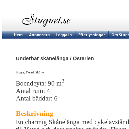
Hem
Annonsera
Logga in
Efterlysningar
Om Stugn
Underbar skånelänga / Österlen
Stuga, Ystad, Skåne
2
Boendeyta: 90 m
Antal rum: 4
Antal bäddar: 6
Beskrivning
En charmig Skånelänga med cykelavstån