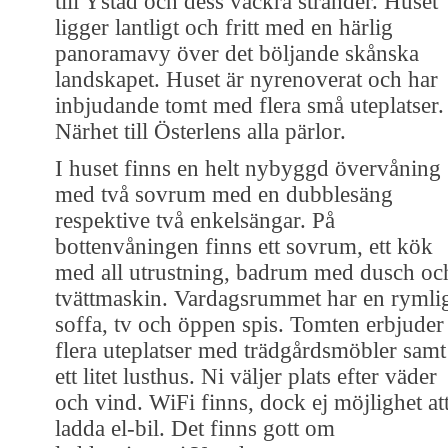
till Ystad och dess vackra stränder. Huset
ligger lantligt och fritt med en härlig
panoramavy över det böljande skånska
landskapet. Huset är nyrenoverat och har
inbjudande tomt med flera små uteplatser.
Närhet till Österlens alla pärlor.
I huset finns en helt nybyggd övervåning
med två sovrum med en dubblesäng
respektive två enkelsängar. På
bottenvåningen finns ett sovrum, ett kök
med all utrustning, badrum med dusch oc
tvättmaskin. Vardagsrummet har en rymli
soffa, tv och öppen spis. Tomten erbjuder
flera uteplatser med trädgårdsmöbler samt
ett litet lusthus. Ni väljer plats efter väder
och vind. WiFi finns, dock ej möjlighet at
ladda el-bil. Det finns gott om