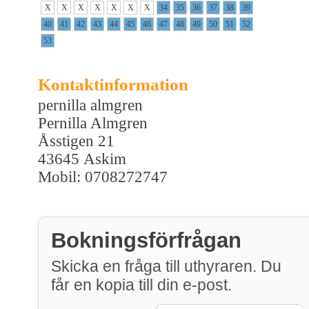
X
X
X
X
X
X
X
34
35
36
37
38
39
40
41
42
43
44
45
46
47
48
49
50
51
52
53
Kontaktinformation
pernilla almgren
Pernilla Almgren
Åsstigen 21
43645 Askim
Mobil: 0708272747
Bokningsförfrågan
Skicka en fråga till uthyraren. Du
får en kopia till din e-post.