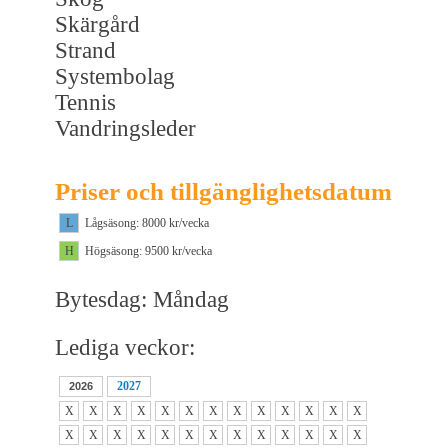
Skärgård
Strand
Systembolag
Tennis
Vandringsleder
Priser och tillgänglighetsdatum
L
Lågsäsong: 8000 kr/vecka
H
Högsäsong: 9500 kr/vecka
Bytesdag: Måndag
Lediga veckor:
2027
2026
X
X
X
X
X
X
X
X
X
X
X
X
X
X
X
X
X
X
X
X
X
X
X
X
X
X