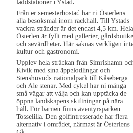
laddstationer i Ystad.
Från er semesterbostad har ni Österlens
alla besöksmål inom räckhåll. Till Ystads
vackra stränder är det endast 4,5 km. Hela
Österlen är fyllt med gallerier, gårdsbutik
och sevärdheter. Här saknas verkligen int
kultur och gastronomi.
Upplev hela sträckan från Simrishamn oc
Kivik med sina äppelodlingar och
Stenshuvuds nationalpark till Kåseberga
och Ale stenar. Med cykel har ni många
små vägar att välja och kan upptäcka de
öppna landskapens skiftningar på nära
håll. För barnen finns äventyrsparken
Tosselilla. Den golfintresserade har flera
alternativ i området, närmast är Österlens
Gk.