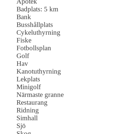
Apotek
Badplats: 5 km
Bank
Busshållplats
Cykeluthyrning
Fiske
Fotbollsplan
Golf
Hav
Kanotuthyrning
Lekplats
Minigolf
Närmaste granne
Restaurang
Ridning
Simhall
Sjö
Skog