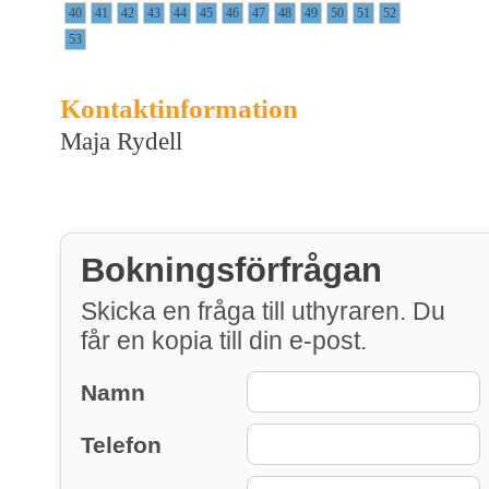
40
41
42
43
44
45
46
47
48
49
50
51
52
53
Kontaktinformation
Maja Rydell
Bokningsförfrågan
Skicka en fråga till uthyraren. Du
får en kopia till din e-post.
Namn
Telefon