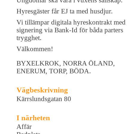
Ungdomar ska vara i vuxens sällskap.
Hyresgäster får EJ ta med husdjur.
Vi tillämpar digitala hyreskontrakt med
signering via Bank-Id för båda parters
trygghet.
Välkommen!
BYXELKROK, NORRA ÖLAND,
ENERUM, TORP, BÖDA.
Vägbeskrivning
Kärrslundsgatan 80
I närheten
Affär