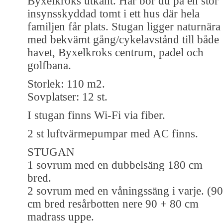
Byxelkroks utkant. Här bor du på en stor
insynsskyddad tomt i ett hus där hela
familjen får plats. Stugan ligger naturnära
med bekvämt gång/cykelavstånd till både
havet, Byxelkroks centrum, padel och
golfbana.
Storlek: 110 m2.
Sovplatser: 12 st.
I stugan finns Wi-Fi via fiber.
2 st luftvärmepumpar med AC finns.
STUGAN
1 sovrum med en dubbelsäng 180 cm
bred.
2 sovrum med en våningssäng i varje. (90
cm bred resårbotten nere 90 + 80 cm
madrass uppe.