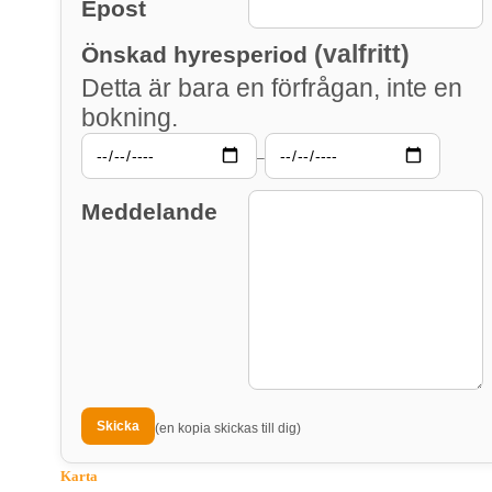
Epost
(valfritt)
Önskad hyresperiod
Detta är bara en förfrågan, inte en
bokning.
–
Meddelande
(en kopia skickas till dig)
Karta