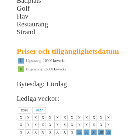
Badplats
Golf
Hav
Restaurang
Strand
Priser och tillgänglighetsdatum
L
Lågsäsong: 10500 kr/vecka
H
Högsäsong: 15000 kr/vecka
Bytesdag: Lördag
Lediga veckor:
2027
2026
X
X
X
X
X
X
X
X
X
X
X
X
X
X
X
X
X
X
X
X
X
X
X
X
X
X
X
X
X
X
X
X
X
X
35
36
37
38
39