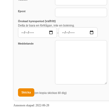
Epost
(valfritt)
Önskad hyresperiod
Detta är bara en förfrågan, inte en bokning.
–
Meddelande
(en kopia skickas till dig)
Annonsen skapad: 2022-06-28