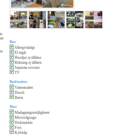
ta
man
Bas:
Allergivänligt
för
El ingår
Husdjur ej tillåtna
Rökning ej tillåten
Separata sovrum
TV
Bad/toalett:
Vattentoalett
Dusch
Bastu
Mat:
Matlagningsmöjligheter
Microvågsugn
Diskmaskin
Frys
Kylskåp