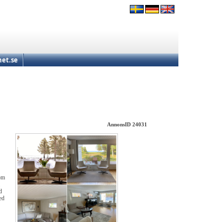
et.se
AnnonsID 24031
som
.
d
ed