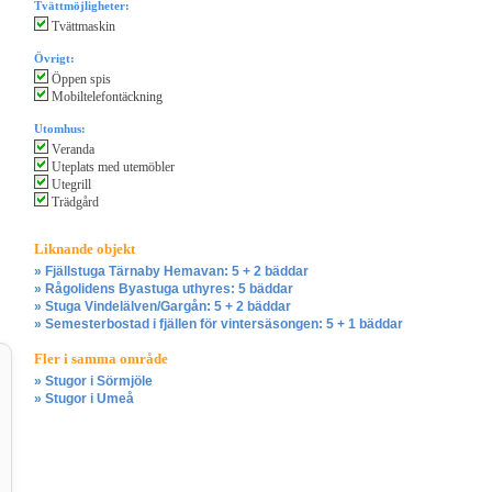
Tvättmöjligheter:
Tvättmaskin
Övrigt:
Öppen spis
Mobiltelefontäckning
Utomhus:
Veranda
Uteplats med utemöbler
Utegrill
Trädgård
Liknande objekt
» Fjällstuga Tärnaby Hemavan: 5 + 2 bäddar
» Rågolidens Byastuga uthyres: 5 bäddar
» Stuga Vindelälven/Gargån: 5 + 2 bäddar
» Semesterbostad i fjällen för vintersäsongen: 5 + 1 bäddar
Fler i samma område
» Stugor i Sörmjöle
» Stugor i Umeå