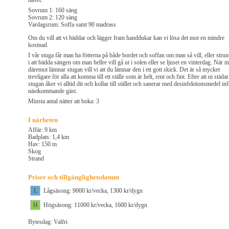
havet.
Sovrum 1: 160 säng
Sovrum 2: 120 säng
Vardagsrum: Soffa samt 90 madrass
Om du vill att vi bäddar och lägger fram handdukar kan vi lösa det mot en mindre
kostnad.
I vår stuga får man ha fötterna på både bordet och soffan om man så vill, eller strun
i att bädda sängen om man hellre vill gå ut i solen eller se ljuset en vinterdag. När 
däremot lämnar stugan vill vi att du lämnar den i ett gott skick. Det är så mycket
trevligare för alla att komma till ett ställe som är helt, rent och fint. Efter att ni städat
stugan åker vi alltid dit och kollar till stället och sanerar med desinfektionsmedel in
nästkommande gäst.
Minsta antal nätter att boka: 3
I närheten
Affär: 9 km
Badplats: 1,4 km
Hav: 150 m
Skog
Strand
Priser och tillgänglighetsdatum
L
Lågsäsong: 9000 kr/vecka, 1300 kr/dygn
H
Högsäsong: 11000 kr/vecka, 1600 kr/dygn
Bytesdag: Valfri