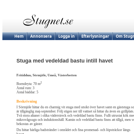
Hem
Annonsera
Logga in
Efterlysningar
Om Stugn
Stuga med vedeldad bastu intill havet
Fritidshus, Sörmjöle, Umeå, Västerbotten
2
Boendeyta: 70 m
Antal rum: 3
Antal bäddar: 5
Beskrivning
I Sörmjöle hittar du en charmig vit stuga med utsikt över havet samt en gäststuga 
är tillgänglig maj-september. Följ stigen ner till vattnet så hittar du även en grillplats
Två stora altaner i olika väderstreck och vedeldad bastu finns. Fullt utrustat kök me
mikrovågsugn och induktionshäll. Kamin och vedeldad bastu finns att tillgå, men v
bekostas av gäster.
Du hittar härliga badstränder i området och fina promenad- och löpsträckor längs