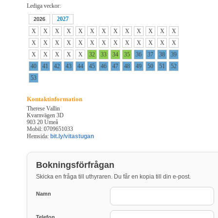
Lediga veckor:
2027
2026
X
X
X
X
X
X
X
X
X
X
X
X
X
X
X
X
X
X
X
X
X
X
X
X
X
X
X
X
X
X
X
32
33
34
35
36
37
38
39
40
41
42
43
44
45
46
47
48
49
50
51
52
53
Kontaktinformation
Therese Vallin
Kvarnvägen 3D
903 20 Umeå
Mobil: 0709651033
Hemsida:
bit.ly/vitastugan
Bokningsförfrågan
Skicka en fråga till uthyraren. Du får en kopia till din e-post.
Namn
Telefon