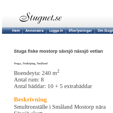
Hem
Annonsera
Logga in
Efterlysningar
Om Stugn
Stuga fiske mostorp sävsjö nässjö vetlan
Stuga, Jönköping, Småland
2
Boendeyta: 240 m
Antal rum: 8
Antal bäddar: 10 + 5 extrabäddar
Beskrivning
Smultronställe i Småland Mostorp nära