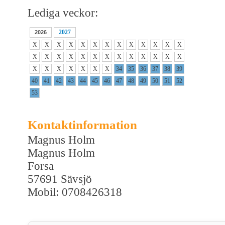
Lediga veckor:
2027
2026
X
X
X
X
X
X
X
X
X
X
X
X
X
X
X
X
X
X
X
X
X
X
X
X
X
X
X
X
X
X
X
X
X
34
35
36
37
38
39
40
41
42
43
44
45
46
47
48
49
50
51
52
53
Kontaktinformation
Magnus Holm
Magnus Holm
Forsa
57691 Sävsjö
Mobil: 0708426318