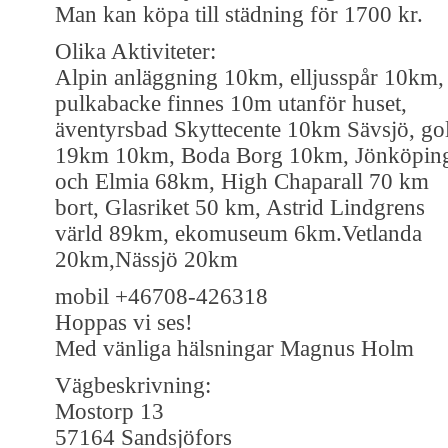
Man kan köpa till städning för 1700 kr.
Olika Aktiviteter:
Alpin anläggning 10km, elljusspår 10km,
pulkabacke finnes 10m utanför huset,
äventyrsbad Skyttecente 10km Sävsjö, go
19km 10km, Boda Borg 10km, Jönköpin
och Elmia 68km, High Chaparall 70 km
bort, Glasriket 50 km, Astrid Lindgrens
värld 89km, ekomuseum 6km.Vetlanda
20km,Nässjö 20km
mobil +46708-426318
Hoppas vi ses!
Med vänliga hälsningar Magnus Holm
Vägbeskrivning:
Mostorp 13
57164 Sandsjöfors