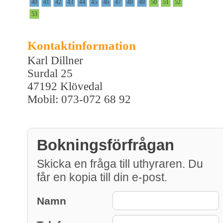
40
41
42
43
44
45
46
47
48
49
50
51
52
53
Kontaktinformation
Karl Dillner
Surdal 25
47192 Klövedal
Mobil: 073-072 68 92
Bokningsförfrågan
Skicka en fråga till uthyraren. Du
får en kopia till din e-post.
Namn