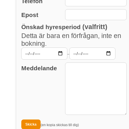
Telefon
Epost
(valfritt)
Önskad hyresperiod
Detta är bara en förfrågan, inte en
bokning.
–
Meddelande
(en kopia skickas till dig)