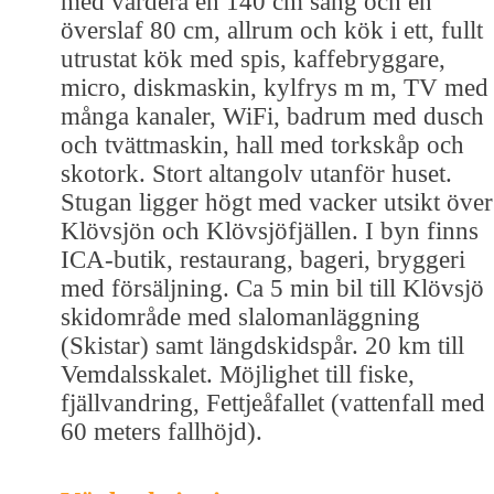
med vardera en 140 cm säng och en
överslaf 80 cm, allrum och kök i ett, fullt
utrustat kök med spis, kaffebryggare,
micro, diskmaskin, kylfrys m m, TV med
många kanaler, WiFi, badrum med dusch
och tvättmaskin, hall med torkskåp och
skotork. Stort altangolv utanför huset.
Stugan ligger högt med vacker utsikt över
Klövsjön och Klövsjöfjällen. I byn finns
ICA-butik, restaurang, bageri, bryggeri
med försäljning. Ca 5 min bil till Klövsjö
skidområde med slalomanläggning
(Skistar) samt längdskidspår. 20 km till
Vemdalsskalet. Möjlighet till fiske,
fjällvandring, Fettjeåfallet (vattenfall med
60 meters fallhöjd).