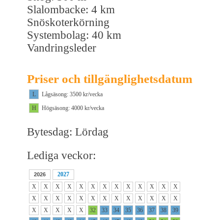
Slalombacke: 4 km
Snöskoterkörning
Systembolag: 40 km
Vandringsleder
Priser och tillgänglighetsdatum
L
Lågsäsong: 3500 kr/vecka
H
Högsäsong: 4000 kr/vecka
Bytesdag: Lördag
Lediga veckor:
2027
2026
X
X
X
X
X
X
X
X
X
X
X
X
X
X
X
X
X
X
X
X
X
X
X
X
X
X
X
X
X
X
X
32
33
34
35
36
37
38
39