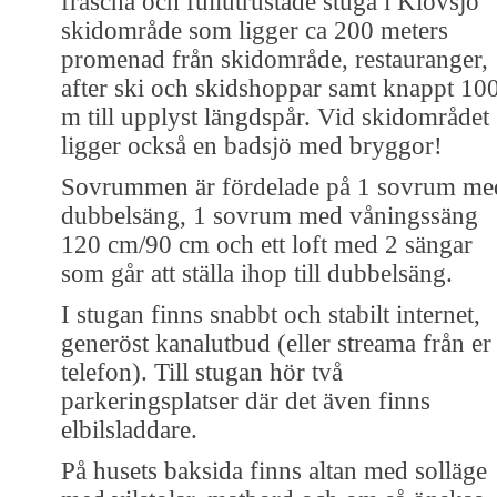
fräscha och fullutrustade stuga i Klövsjö
skidområde som ligger ca 200 meters
promenad från skidområde, restauranger,
after ski och skidshoppar samt knappt 10
m till upplyst längdspår. Vid skidområdet
ligger också en badsjö med bryggor!
Sovrummen är fördelade på 1 sovrum me
dubbelsäng, 1 sovrum med våningssäng
120 cm/90 cm och ett loft med 2 sängar
som går att ställa ihop till dubbelsäng.
I stugan finns snabbt och stabilt internet,
generöst kanalutbud (eller streama från er
telefon). Till stugan hör två
parkeringsplatser där det även finns
elbilsladdare.
På husets baksida finns altan med solläge