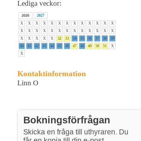
Lediga veckor:
2027
2026
X
X
X
X
X
X
X
X
X
X
X
X
X
X
X
X
X
X
X
X
X
X
X
X
X
X
X
X
X
X
X
32
33
34
35
36
37
38
39
40
41
42
43
44
45
46
47
48
49
50
51
X
X
Kontaktinformation
Linn O
Bokningsförfrågan
Skicka en fråga till uthyraren. Du
får en kopia till din e-post.