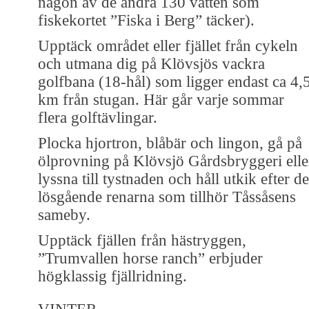
någon av de andra 130 vatten som
fiskekortet ”Fiska i Berg” täcker).
Upptäck området eller fjället från cykeln
och utmana dig på Klövsjös vackra
golfbana (18-hål) som ligger endast ca 4,
km från stugan. Här går varje sommar
flera golftävlingar.
Plocka hjortron, blåbär och lingon, gå på
ölprovning på Klövsjö Gårdsbryggeri elle
lyssna till tystnaden och håll utkik efter de
lösgående renarna som tillhör Tåssåsens
sameby.
Upptäck fjällen från hästryggen,
”Trumvallen horse ranch” erbjuder
högklassig fjällridning.