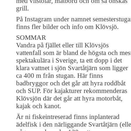
med vilstolar, matbord och om så önskas
grill.
På Instagram under namnet semesterstuga
finns fler bilder och info om Klövsjö.
SOMMAR
Vandra på fjället eller till Klövsjös
vattenfall som är bland de högsta och mes
spektakulära i Sverige, ta ett dopp i det
klara vattnet i sjön Svartåtjärn som ligger
ca 400 m från stugan. Här finns
badbryggor och det går att hyra roddbåt
och SUP. För kajakturer rekommenderas
Klövsjön där det går att hyra motorbåt,
kajak och kanot.
Är ni fiskeintreserad finns inplanterad
ädelfisk i den närliggande Svartåtjärn (ell