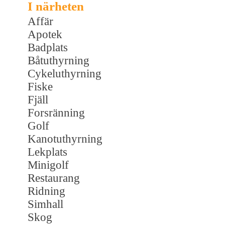
I närheten
Affär
Apotek
Badplats
Båtuthyrning
Cykeluthyrning
Fiske
Fjäll
Forsränning
Golf
Kanotuthyrning
Lekplats
Minigolf
Restaurang
Ridning
Simhall
Skog