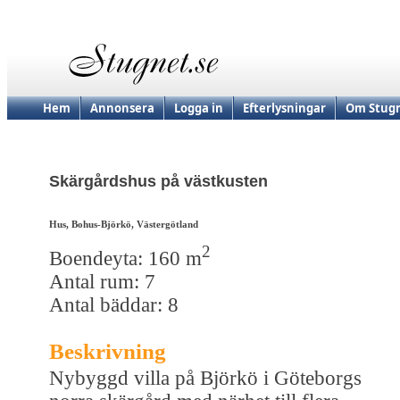
Hem
Annonsera
Logga in
Efterlysningar
Om Stugn
Skärgårdshus på västkusten
Hus, Bohus-Björkö, Västergötland
2
Boendeyta: 160 m
Antal rum: 7
Antal bäddar: 8
Beskrivning
Nybyggd villa på Björkö i Göteborgs