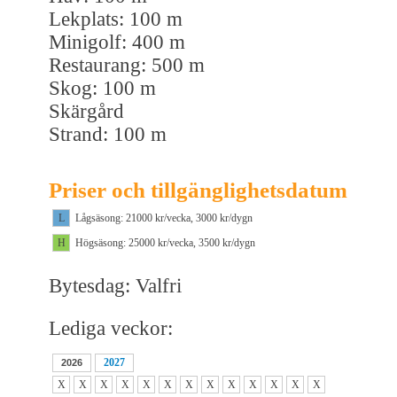
Lekplats: 100 m
Minigolf: 400 m
Restaurang: 500 m
Skog: 100 m
Skärgård
Strand: 100 m
Priser och tillgänglighetsdatum
L
Lågsäsong: 21000 kr/vecka, 3000 kr/dygn
H
Högsäsong: 25000 kr/vecka, 3500 kr/dygn
Bytesdag: Valfri
Lediga veckor:
2027
2026
X
X
X
X
X
X
X
X
X
X
X
X
X