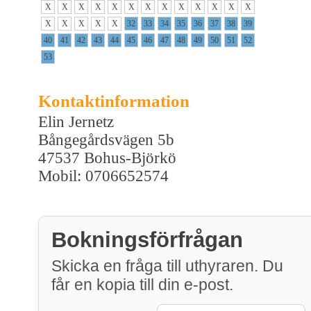
X
X
X
X
X
X
X
X
X
X
X
X
X
X
X
X
X
X
32
33
34
35
36
37
38
39
40
41
42
43
44
45
46
47
48
49
50
51
52
53
Kontaktinformation
Elin Jernetz
Bångegårdsvägen 5b
47537 Bohus-Björkö
Mobil: 0706652574
Bokningsförfrågan
Skicka en fråga till uthyraren. Du
får en kopia till din e-post.