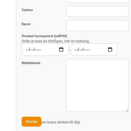
Telefon
Epost
(valfritt)
Önskad hyresperiod
Detta är bara en förfrågan, inte en bokning.
–
Meddelande
(en kopia skickas till dig)