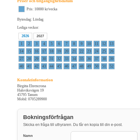
Priser och tillgänglighetsdatum
Pris: 10000 kr/vecka
Bytesdag: Lördag
Lediga veckor:
2026
2027
1
2
3
4
5
6
7
8
9
10
11
12
13
14
15
16
17
18
19
20
21
22
23
24
25
26
27
28
29
30
31
32
33
34
35
36
37
38
39
40
41
42
43
44
45
46
47
48
49
50
51
52
Kontaktinformation
Birgitta Ehrencrona
Halsviksvägen 19
45795 Tanum
Mobil: 0705289900
Bokningsförfrågan
Skicka en fråga till uthyraren. Du får en kopia till din e-post.
Namn