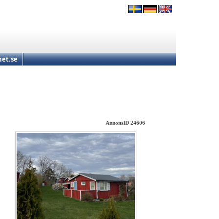
et.se
AnnonsID 24606