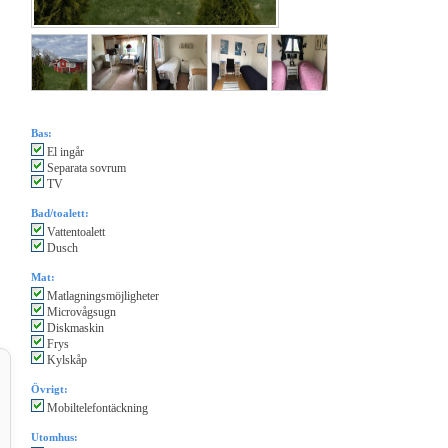
Bas:
El ingår
Separata sovrum
TV
Bad/toalett:
Vattentoalett
Dusch
Mat:
Matlagningsmöjligheter
Microvågsugn
Diskmaskin
Frys
Kylskåp
Övrigt:
Mobiltelefontäckning
Utomhus: