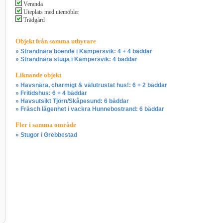
Veranda
Uteplats med utemöbler
Trädgård
Objekt från samma uthyrare
» Strandnära boende i Kämpersvik: 4 + 4 bäddar
» Strandnära stuga i Kämpersvik: 4 bäddar
Liknande objekt
» Havsnära, charmigt & välutrustat hus!: 6 + 2 bäddar
» Fritidshus: 6 + 4 bäddar
» Havsutsikt Tjörn/Skåpesund: 6 bäddar
» Fräsch lägenhet i vackra Hunnebostrand: 6 bäddar
Fler i samma område
» Stugor i Grebbestad