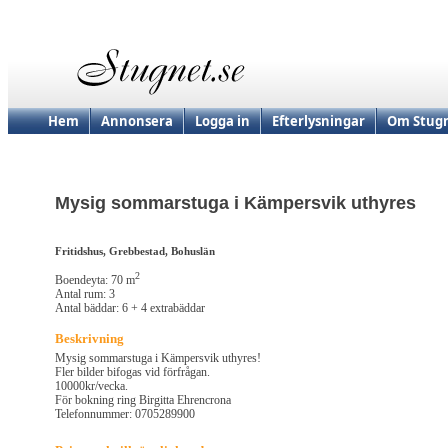
Hem
Annonsera
Logga in
Efterlysningar
Om Stugn
Mysig sommarstuga i Kämpersvik uthyres
Fritidshus, Grebbestad, Bohuslän
2
Boendeyta: 70 m
Antal rum: 3
Antal bäddar: 6 + 4 extrabäddar
Beskrivning
Mysig sommarstuga i Kämpersvik uthyres!
Fler bilder bifogas vid förfrågan.
10000kr/vecka.
För bokning ring Birgitta Ehrencrona
Telefonnummer: 0705289900