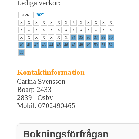
Lediga veckor:
2027
2026
X
X
X
X
X
X
X
X
X
X
X
X
X
X
X
X
X
X
X
X
X
X
X
X
X
X
X
X
X
X
X
X
X
34
35
36
37
38
39
40
41
42
43
44
45
46
47
48
49
50
51
52
53
Kontaktinformation
Carina Svensson
Boarp 2433
28391 Osby
Mobil: 0702490465
Bokningsförfrågan