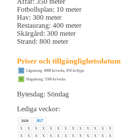
Affär: 350 meter
Fotbollsplan: 10 meter
Hav: 300 meter
Restaurang: 400 meter
Skärgård: 300 meter
Strand: 800 meter
Priser och tillgänglighetsdatum
L
Lågsäsong: 4000 kr/vecka, 850 kr/dygn
H
Högsäsong: 5500 kr/vecka
Bytesdag: Söndag
Lediga veckor:
2027
2026
X
X
X
X
X
X
X
X
X
X
X
X
X
X
X
X
X
X
X
X
X
X
X
X
X
X