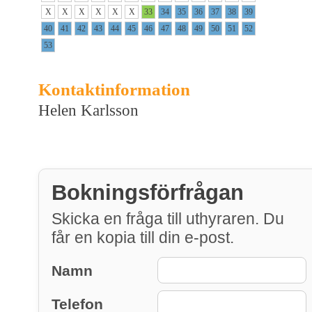
X
X
X
X
X
X
33
34
35
36
37
38
39
40
41
42
43
44
45
46
47
48
49
50
51
52
53
Kontaktinformation
Helen Karlsson
Bokningsförfrågan
Skicka en fråga till uthyraren. Du
får en kopia till din e-post.
Namn
Telefon