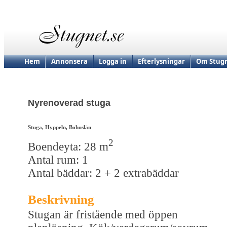
Hem
Annonsera
Logga in
Efterlysningar
Om Stugn
Nyrenoverad stuga
Stuga, Hyppeln, Bohuslän
2
Boendeyta: 28 m
Antal rum: 1
Antal bäddar: 2 + 2 extrabäddar
Beskrivning
Stugan är fristående med öppen