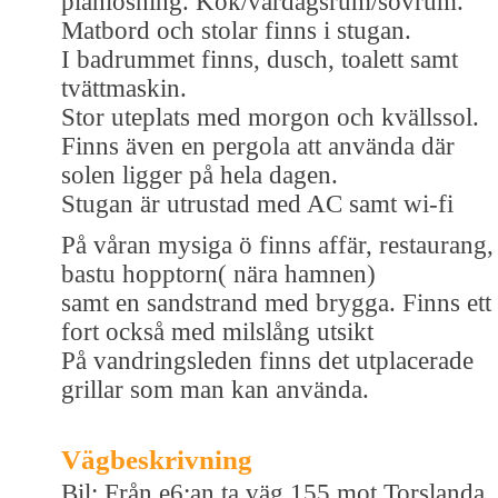
planlösning. Kök/vardagsrum/sovrum.
Matbord och stolar finns i stugan.
I badrummet finns, dusch, toalett samt
tvättmaskin.
Stor uteplats med morgon och kvällssol.
Finns även en pergola att använda där
solen ligger på hela dagen.
Stugan är utrustad med AC samt wi-fi
På våran mysiga ö finns affär, restaurang,
bastu hopptorn( nära hamnen)
samt en sandstrand med brygga. Finns ett
fort också med milslång utsikt
På vandringsleden finns det utplacerade
grillar som man kan använda.
Vägbeskrivning
Bil: Från e6:an ta väg 155 mot Torslanda,