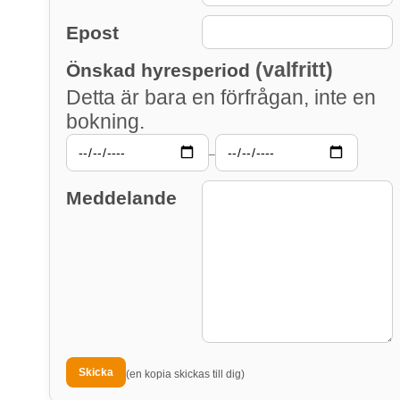
Epost
(valfritt)
Önskad hyresperiod
Detta är bara en förfrågan, inte en
bokning.
–
Meddelande
(en kopia skickas till dig)