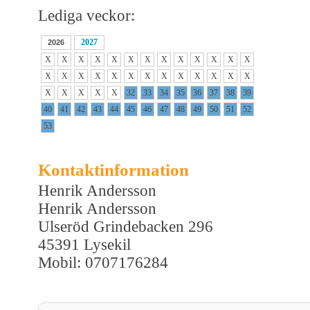
Lediga veckor:
2027
2026
X
X
X
X
X
X
X
X
X
X
X
X
X
X
X
X
X
X
X
X
X
X
X
X
X
X
X
X
X
X
X
32
33
34
35
36
37
38
39
40
41
42
43
44
45
46
47
48
49
50
51
52
53
Kontaktinformation
Henrik Andersson
Henrik Andersson
Ulseröd Grindebacken 296
45391 Lysekil
Mobil: 0707176284