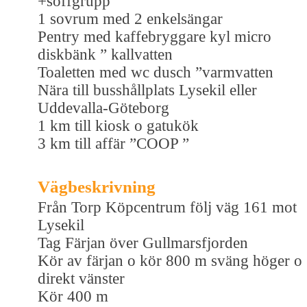
+soffgrupp
1 sovrum med 2 enkelsängar
Pentry med kaffebryggare kyl micro
diskbänk ” kallvatten
Toaletten med wc dusch ”varmvatten
Nära till busshållplats Lysekil eller
Uddevalla-Göteborg
1 km till kiosk o gatukök
3 km till affär ”COOP ”
Vägbeskrivning
Från Torp Köpcentrum följ väg 161 mot
Lysekil
Tag Färjan över Gullmarsfjorden
Kör av färjan o kör 800 m sväng höger o
direkt vänster
Kör 400 m