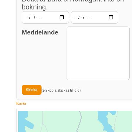
bokning.
–
Meddelande
(en kopia skickas till dig)
Karta