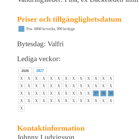
Priser och tillgänglighetsdatum
Pris: 6000 kr/vecka, 990 kr/dygn
Bytesdag: Valfri
Lediga veckor:
2027
2026
X
X
X
X
X
X
X
X
X
X
X
X
X
X
X
X
X
X
X
X
X
X
X
X
X
X
X
X
X
X
X
X
X
X
X
X
37
38
39
X
X
X
X
X
X
X
X
X
X
X
X
X
X
Kontaktinformation
Johnny Ludvigsson