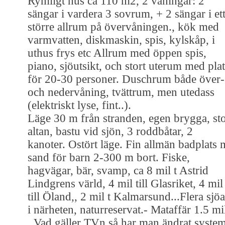
Rymligt hus ca 110 m2, 2 våningar: 2
sängar i vardera 3 sovrum, + 2 sängar i et
större allrum på övervåningen., kök med
varmvatten, diskmaskin, spis, kylskåp, i
uthus frys etc Allrum med öppen spis,
piano, sjöutsikt, och stort uterum med plat
för 20-30 personer. Duschrum både över-
och nedervåning, tvättrum, men utedass
(elektriskt lyse, fint..).
Läge 30 m från stranden, egen brygga, st
altan, bastu vid sjön, 3 roddbåtar, 2
kanoter. Ostört läge. Fin allmän badplats 
sand för barn 2-300 m bort. Fiske,
hagvägar, bär, svamp, ca 8 mil t Astrid
Lindgrens värld, 4 mil till Glasriket, 4 mil
till Öland,, 2 mil t Kalmarsund...Flera sjöa
i närheten, naturreservat.- Mataffär 1.5 mi
. Vad gäller TVn så har man ändrat system