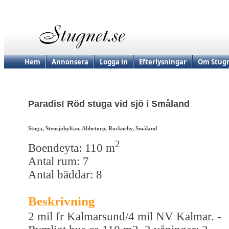
Hem
Annonsera
Logga in
Efterlysningar
Om Stugn
Paradis! Röd stuga vid sjö i Småland
Stuga, Stensjöhyltan, Abbetorp, Rockneby, Småland
2
Boendeyta: 110 m
Antal rum: 7
Antal bäddar: 8
Beskrivning
2 mil fr Kalmarsund/4 mil NV Kalmar. -