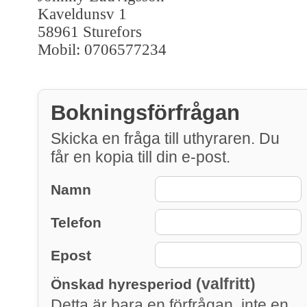
Kaveldunsv 1
58961 Sturefors
Mobil: 0706577234
Bokningsförfrågan
Skicka en fråga till uthyraren. Du
får en kopia till din e-post.
Namn
Telefon
Epost
(valfritt)
Önskad hyresperiod
Detta är bara en förfrågan, inte en