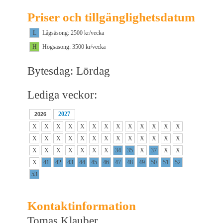
Priser och tillgänglighetsdatum
L
Lågsäsong: 2500 kr/vecka
H
Högsäsong: 3500 kr/vecka
Bytesdag: Lördag
Lediga veckor:
2027
2026
X
X
X
X
X
X
X
X
X
X
X
X
X
X
X
X
X
X
X
X
X
X
X
X
X
X
X
X
X
X
X
X
X
34
35
X
37
X
X
X
41
42
43
44
45
46
47
48
49
50
51
52
53
Kontaktinformation
Tomas Klauber