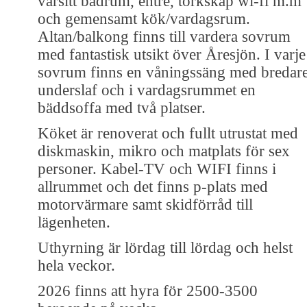
varsitt badrum, entré, torkskåp wi-fi m.m
och gemensamt kök/vardagsrum.
Altan/balkong finns till vardera sovrum
med fantastisk utsikt över Åresjön. I varje
sovrum finns en våningssäng med bredar
underslaf och i vardagsrummet en
bäddsoffa med två platser.
Köket är renoverat och fullt utrustat med
diskmaskin, mikro och matplats för sex
personer. Kabel-TV och WIFI finns i
allrummet och det finns p-plats med
motorvärmare samt skidförråd till
lägenheten.
Uthyrning är lördag till lördag och helst
hela veckor.
2026 finns att hyra för 2500-3500