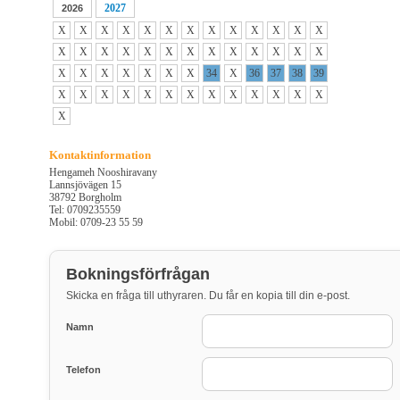
2027
2026
X
X
X
X
X
X
X
X
X
X
X
X
X
X
X
X
X
X
X
X
X
X
X
X
X
X
X
X
X
X
X
X
X
34
X
36
37
38
39
X
X
X
X
X
X
X
X
X
X
X
X
X
X
Kontaktinformation
Hengameh Nooshiravany
Lannsjövägen 15
38792 Borgholm
Tel: 0709235559
Mobil: 0709-23 55 59
Bokningsförfrågan
Skicka en fråga till uthyraren. Du får en kopia till din e-post.
Namn
Telefon