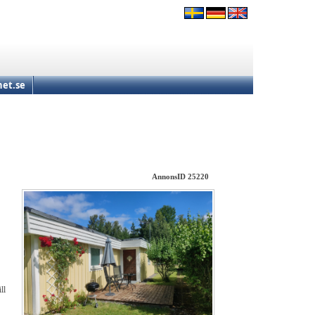
et.se
AnnonsID 25220
ll