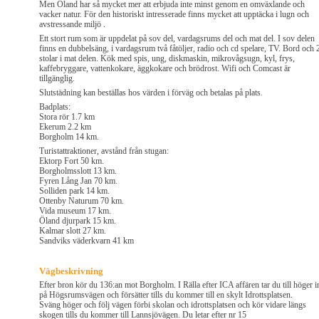
Men Öland har så mycket mer att erbjuda inte minst genom en omväxlande och
vacker natur. För den historiskt intresserade finns mycket att upptäcka i lugn och
avstressande miljö .
Ett stort rum som är uppdelat på sov del, vardagsrums del och mat del. I sov delen
finns en dubbelsäng, i vardagsrum två fåtöljer, radio och cd spelare, TV. Bord och 
stolar i mat delen. Kök med spis, ung, diskmaskin, mikrovågsugn, kyl, frys,
kaffebryggare, vattenkokare, äggkokare och brödrost. Wifi och Comcast är
tillgänglig.
Slutstädning kan beställas hos värden i förväg och betalas på plats.
Badplats:
Stora rör 1.7 km
Ekerum 2.2 km
Borgholm 14 km.
Turistattraktioner, avstånd från stugan:
Ektorp Fort 50 km.
Borgholmsslott 13 km.
Fyren Lång Jan 70 km.
Solliden park 14 km.
Ottenby Naturum 70 km.
Vida museum 17 km.
Öland djurpark 15 km.
Kalmar slott 27 km.
Sandviks väderkvarn 41 km
Vägbeskrivning
Efter bron kör du 136:an mot Borgholm. I Rälla efter ICA affären tar du till höger i
på Högsrumsvägen och försätter tills du kommer till en skylt Idrottsplatsen.
Sväng höger och följ vägen förbi skolan och idrottsplatsen och kör vidare längs
skogen tills du kommer till Lannsjövägen. Du letar efter nr 15