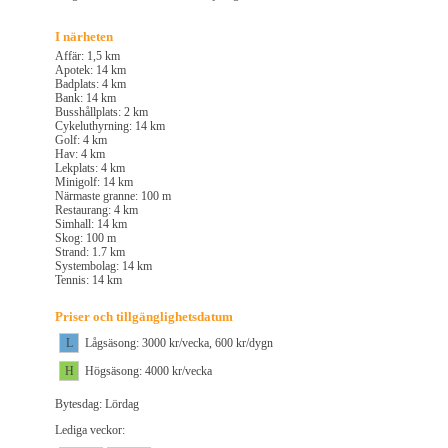
I närheten
Affär: 1,5 km
Apotek: 14 km
Badplats: 4 km
Bank: 14 km
Busshållplats: 2 km
Cykeluthyrning: 14 km
Golf: 4 km
Hav: 4 km
Lekplats: 4 km
Minigolf: 14 km
Närmaste granne: 100 m
Restaurang: 4 km
Simhall: 14 km
Skog: 100 m
Strand: 1.7 km
Systembolag: 14 km
Tennis: 14 km
Priser och tillgänglighetsdatum
L
Lågsäsong: 3000 kr/vecka, 600 kr/dygn
H
Högsäsong: 4000 kr/vecka
Bytesdag: Lördag
Lediga veckor: