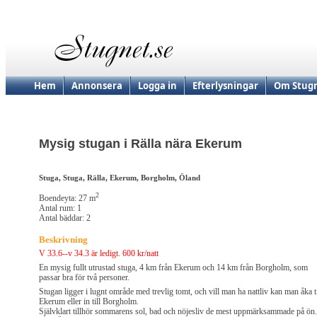
Hem
Annonsera
Logga in
Efterlysningar
Om Stugn
Mysig stugan i Rälla nära Ekerum
Stuga, Stuga, Rälla, Ekerum, Borgholm, Öland
2
Boendeyta: 27 m
Antal rum: 1
Antal bäddar: 2
Beskrivning
V 33.6--v 34.3 är ledigt. 600 kr/natt
En mysig fullt utrustad stuga, 4 km från Ekerum och 14 km från Borgholm, som
passar bra för två personer.
Stugan ligger i lugnt område med trevlig tomt, och vill man ha nattliv kan man åka ti
Ekerum eller in till Borgholm.
Självklart tillhör sommarens sol, bad och nöjesliv de mest uppmärksammade på ön.