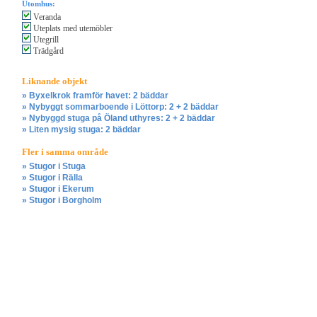
Utomhus:
Veranda
Uteplats med utemöbler
Utegrill
Trädgård
Liknande objekt
» Byxelkrok framför havet: 2 bäddar
» Nybyggt sommarboende i Löttorp: 2 + 2 bäddar
» Nybyggd stuga på Öland uthyres: 2 + 2 bäddar
» Liten mysig stuga: 2 bäddar
Fler i samma område
» Stugor i Stuga
» Stugor i Rälla
» Stugor i Ekerum
» Stugor i Borgholm