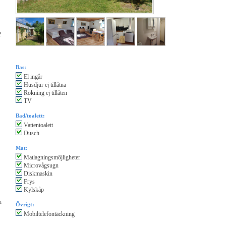
2
Bas:
El ingår
Husdjur ej tillåtna
Rökning ej tillåten
TV
Bad/toalett:
Vattentoalett
Dusch
Mat:
Matlagningsmöjligheter
Microvågsugn
Diskmaskin
Frys
Kylskåp
n
Övrigt:
Mobiltelefontäckning