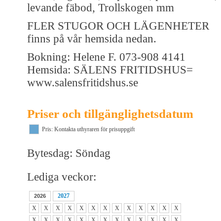
levande fäbod, Trollskogen mm
FLER STUGOR OCH LÄGENHETER
finns på vår hemsida nedan.
Bokning: Helene F. 073-908 4141
Hemsida: SÄLENS FRITIDSHUS=
www.salensfritidshus.se
Priser och tillgänglighetsdatum
Pris: Kontakta uthyraren för prisuppgift
Bytesdag: Söndag
Lediga veckor:
2027
2026
X
X
X
X
X
X
X
X
X
X
X
X
X
X
X
X
X
X
X
X
X
X
X
X
X
X