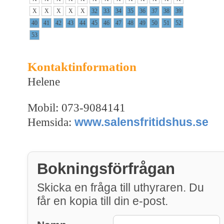
X
X
X
X
X
32
33
34
35
36
37
38
39
40
41
42
43
44
45
46
47
48
49
50
51
52
53
Kontaktinformation
Helene
Mobil: 073-9084141
www.salensfritidshus.se
Hemsida:
Bokningsförfrågan
Skicka en fråga till uthyraren. Du
får en kopia till din e-post.