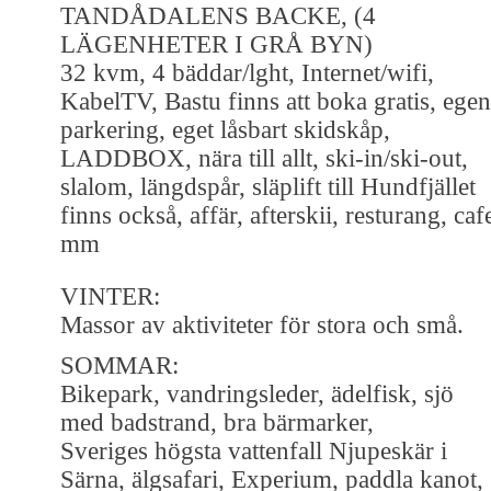
TANDÅDALENS BACKE, (4
LÄGENHETER I GRÅ BYN)
32 kvm, 4 bäddar/lght, Internet/wifi,
KabelTV, Bastu finns att boka gratis, egen
parkering, eget låsbart skidskåp,
LADDBOX, nära till allt, ski-in/ski-out,
slalom, längdspår, släplift till Hundfjället
finns också, affär, afterskii, resturang, caf
mm
VINTER:
Massor av aktiviteter för stora och små.
SOMMAR:
Bikepark, vandringsleder, ädelfisk, sjö
med badstrand, bra bärmarker,
Sveriges högsta vattenfall Njupeskär i
Särna, älgsafari, Experium, paddla kanot,