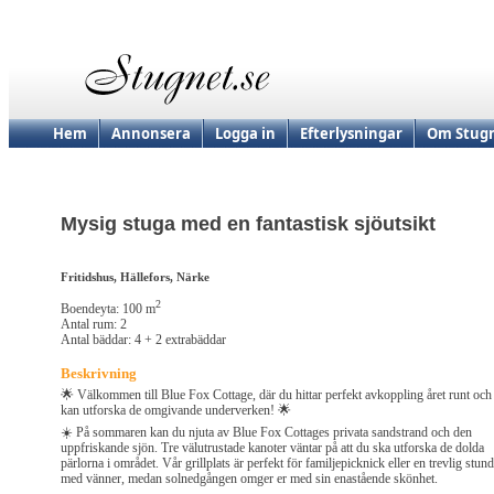
Hem
Annonsera
Logga in
Efterlysningar
Om Stugn
Mysig stuga med en fantastisk sjöutsikt
Fritidshus, Hällefors, Närke
2
Boendeyta: 100 m
Antal rum: 2
Antal bäddar: 4 + 2 extrabäddar
Beskrivning
🌟 Välkommen till Blue Fox Cottage, där du hittar perfekt avkoppling året runt och
kan utforska de omgivande underverken! 🌟
☀️ På sommaren kan du njuta av Blue Fox Cottages privata sandstrand och den
uppfriskande sjön. Tre välutrustade kanoter väntar på att du ska utforska de dolda
pärlorna i området. Vår grillplats är perfekt för familjepicknick eller en trevlig stund
med vänner, medan solnedgången omger er med sin enastående skönhet.