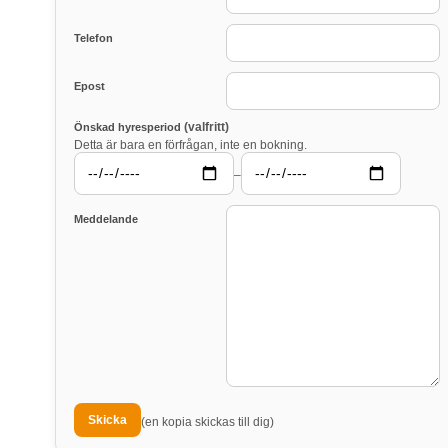
Telefon
Epost
(valfritt)
Önskad hyresperiod
Detta är bara en förfrågan, inte en bokning.
–
Meddelande
(en kopia skickas till dig)