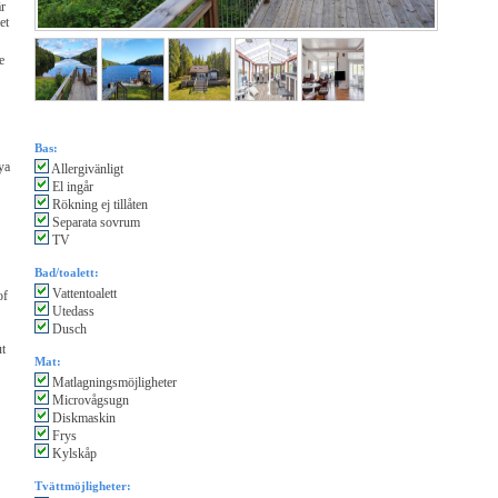
är
et
e
Bas:
ya
Allergivänligt
El ingår
Rökning ej tillåten
Separata sovrum
TV
Bad/toalett:
Vattentoalett
of
Utedass
Dusch
ut
Mat:
Matlagningsmöjligheter
Microvågsugn
Diskmaskin
Frys
Kylskåp
Tvättmöjligheter: