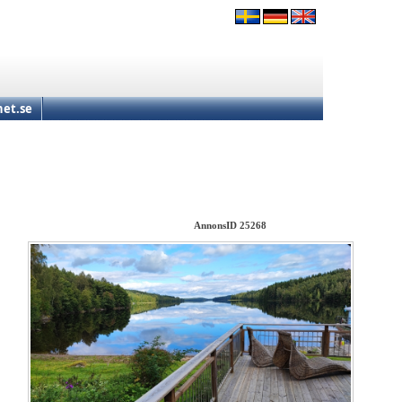
et.se
AnnonsID 25268