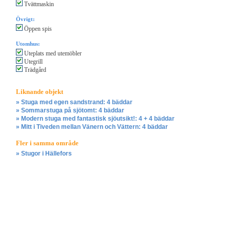
Tvättmaskin
Övrigt:
Öppen spis
Utomhus:
Uteplats med utemöbler
Utegrill
Trädgård
Liknande objekt
» Stuga med egen sandstrand: 4 bäddar
» Sommarstuga på sjötomt: 4 bäddar
» Modern stuga med fantastisk sjöutsikt!: 4 + 4 bäddar
» Mitt i Tiveden mellan Vänern och Vättern: 4 bäddar
Fler i samma område
» Stugor i Hällefors