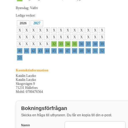
Bytesdag: Valfri
Lediga veckor:
2027
2026
X
X
X
X
X
X
X
X
X
X
X
X
X
X
X
X
X
X
X
X
X
X
X
X
X
X
X
X
X
X
X
32
33
34
35
36
37
38
39
40
41
42
43
44
45
46
47
48
49
50
51
52
53
Kontaktinformation
Katalin Laczko
Katalin Laczko
Skogsvägen 9
71231 Hällefors
Mobil: 0700476564
Bokningsförfrågan
Skicka en fråga till uthyraren. Du får en kopia till din e-post.
Namn