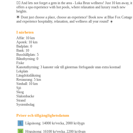
🏊‍♂️ And lets not forget a gem in the area - Loka Brun wellness! Just 10 km away, it
offers a spa experience with hot pools, where relaxation and luxury reach new
heights.
🌟 Dont just choose a place, choose an experience! Book now at Blue Fox Cottage
and experience hospitality, relaxation, and wellness all year round! ☀️
I närheten
Affär: 10 km
Apotek: 10 km
Badplats: 0
Bank: 10
Busshållplats: 5
Båtuthyrning: 0
Fiske
Kanotuthyrning: 3 kanoter står till gästernas förfogande utan extra kostnad
Lekplats
Längdskidåkning
Restaurang: 5 km
Simhall: 10 km
Sjö
Skog
Slalombacke
Strand
Systembolag
Priser och tillgänglighetsdatum
L
Lågsäsong: 14000 kr/vecka, 2000 kr/dygn
H
Högsäsong: 16100 kr/vecka, 2200 kr/dygn