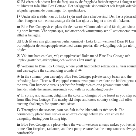
🍃 På våren och hösten kan du förtjusas av de färgglada förändringarna i skogen n
du kliver ut från Blue Fox Cottage. Det närliggande skidområdet och längdskidspår
erbjuder spännande utmaningar för sportälskare.
🎣 Under alla årstider kan du fiska i sjön med dess rika bestånd. Den fasta placerad
båten fungerar som en extra stuga där du kan njuta av lugnet under din fisketur.
🏡 Blue Fox Cottage är en plats där den varma välkomnaden alltid får dig att känna
dig som hemma. Vår öppna spis, radiatorer och värmepump ser till att temperaturen
alltid är behaglig.
🏊‍♂️ Och låt oss inte glömma en pärla i området - Loka Brun wellness! Bara 10 km
bort erbjuder det en spaupplevelse med varma pooler, där avkoppling och lyx når n
höjder.
🌟 Välj inte bara en plats, välj en upplevelse! Boka nu på Blue Fox Cottage och
upplev gästfrihet, avkoppling och wellness året runt! ☀️
🌟 Welcome to Blue Fox Cottage, where youll find perfect relaxation all year round
and can explore the surrounding wonders! 🌟
☀️ In the summer, you can enjoy Blue Fox Cottages private sandy beach and the
refreshing lake. Three well-equipped canoes await you to explore the hidden gems 
the area. Our barbecue area is perfect for family picnics or a pleasant time with
friends, while the sunset surrounds you with its outstanding beauty.
🍃 In spring and autumn, delight in the colorful changes of the forest as you step o
from Blue Fox Cottage. The nearby ski slope and cross-country skiing trail offer
exciting challenges for sports enthusiasts.
🎣 Throughout the seasons, you can fish in the lake with its rich stock. The
permanently placed boat serves as an extra cottage where you can enjoy the
tranquility during your fishing trip.
🏡 Blue Fox Cottage is a place where the warm welcome always makes you feel at
home. Our fireplace, radiators, and heat pump ensure that the temperature is always
comfortable.