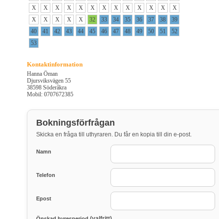
X
X
X
X
X
X
X
X
X
X
X
X
X
X
X
X
X
X
32
33
34
35
36
37
38
39
40
41
42
43
44
45
46
47
48
49
50
51
52
53
Kontaktinformation
Hanna Öman
Djursviksvägen 55
38598 Söderåkra
Mobil: 0707672385
Bokningsförfrågan
Skicka en fråga till uthyraren. Du får en kopia till din e-post.
Namn
Telefon
Epost
(valfritt)
Önskad hyresperiod