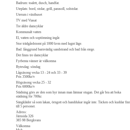
Badrum: toalett, dusch, handfat.
Uteplats: bord, stolar, grill, parasoll, solstolar.
Uterum i växthuset
TV med Viasat
Tre äldre damcyklar
Kommunalt vatten
El, vatten och soptömning ingår.
Stor trädgårdstomt på 1000 kvm med lugnt läge.
Bad: långgrund barnvänlig sandstrand och bad från stege.
Det finns tre damcyklar
Fyrbenta vänner är välkomna
Bytesdag: söndag
Lågsäsong vecka 13 - 24 och 33 - 39
Pris 3500kr/v
Högsäsong vecka 25 - 32
Pris 6000kr/v
Städning görs av den som hyr innan man lämnar stugan. Det går bra att boka
städning för 700kr.
Sängkläder så som lakan, örngott och handdukar ingår inte. Täcken och kuddar fin
till 5 personer.
Adress:
Järnsida 326
385 98 Bergkvara
Välkomna