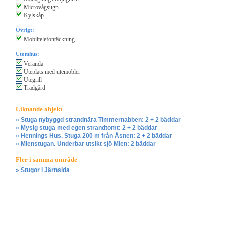
Microvågsugn
Kylskåp
Övrigt:
Mobiltelefontäckning
Utomhus:
Veranda
Uteplats med utemöbler
Utegrill
Trädgård
Liknande objekt
» Stuga nybyggd strandnära Timmernabben: 2 + 2 bäddar
» Mysig stuga med egen strandtomt: 2 + 2 bäddar
» Hennings Hus. Stuga 200 m från Åsnen: 2 + 2 bäddar
» Mienstugan. Underbar utsikt sjö Mien: 2 bäddar
Fler i samma område
» Stugor i Järnsida