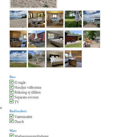
Bas:
El ingår
Husdjur välkomna
Rökning ej tillåten
Separata sovrum
TV
ns
Bad/toalett:
Vattentoalett
Dusch
Mat:
Matlagningsmöjligheter