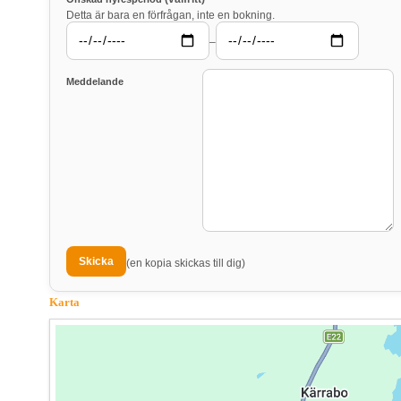
Detta är bara en förfrågan, inte en bokning.
–
Meddelande
(en kopia skickas till dig)
Karta