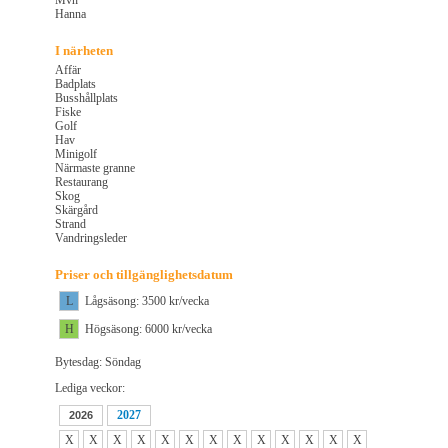
Mvh
Hanna
I närheten
Affär
Badplats
Busshållplats
Fiske
Golf
Hav
Minigolf
Närmaste granne
Restaurang
Skog
Skärgård
Strand
Vandringsleder
Priser och tillgänglighetsdatum
L
Lågsäsong: 3500 kr/vecka
H
Högsäsong: 6000 kr/vecka
Bytesdag: Söndag
Lediga veckor:
2027
2026
X
X
X
X
X
X
X
X
X
X
X
X
X