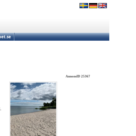
et.se
AnnonsID 25367
,