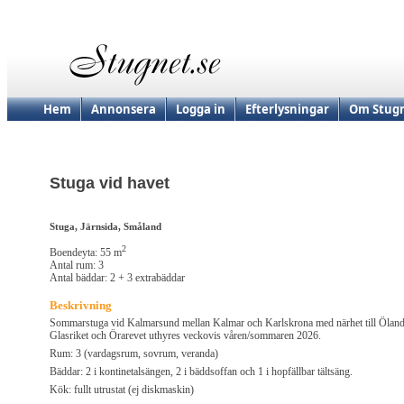
Hem
Annonsera
Logga in
Efterlysningar
Om Stugn
Stuga vid havet
Stuga, Järnsida, Småland
2
Boendeyta: 55 m
Antal rum: 3
Antal bäddar: 2 + 3 extrabäddar
Beskrivning
Sommarstuga vid Kalmarsund mellan Kalmar och Karlskrona med närhet till Öland
Glasriket och Örarevet uthyres veckovis våren/sommaren 2026.
Rum: 3 (vardagsrum, sovrum, veranda)
Bäddar: 2 i kontinetalsängen, 2 i bäddsoffan och 1 i hopfällbar tältsäng.
Kök: fullt utrustat (ej diskmaskin)