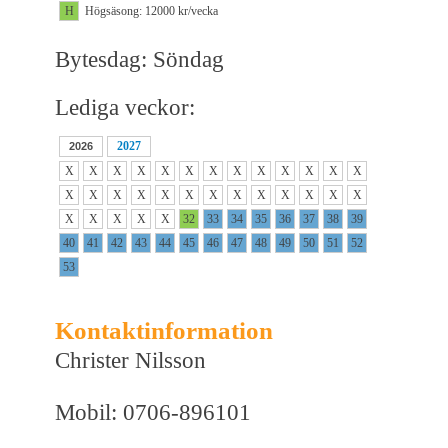
H
Högsäsong: 12000 kr/vecka
Bytesdag: Söndag
Lediga veckor:
2027
2026
X
X
X
X
X
X
X
X
X
X
X
X
X
X
X
X
X
X
X
X
X
X
X
X
X
X
X
X
X
X
X
32
33
34
35
36
37
38
39
40
41
42
43
44
45
46
47
48
49
50
51
52
53
Kontaktinformation
Christer Nilsson
Mobil: 0706-896101