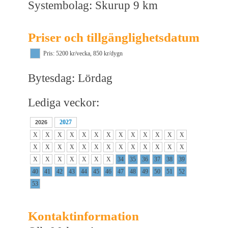
Systembolag: Skurup 9 km
Priser och tillgänglighetsdatum
Pris: 5200 kr/vecka, 850 kr/dygn
Bytesdag: Lördag
Lediga veckor:
2027
2026
X
X
X
X
X
X
X
X
X
X
X
X
X
X
X
X
X
X
X
X
X
X
X
X
X
X
X
X
X
X
X
X
X
34
35
36
37
38
39
40
41
42
43
44
45
46
47
48
49
50
51
52
53
Kontaktinformation