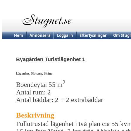
Hem
Annonsera
Logga in
Efterlysningar
Om Stugn
Byagården Turistlägenhet 1
Lägenhet, Skivarp, Skåne
2
Boendeyta: 55 m
Antal rum: 2
Antal bäddar: 2 + 2 extrabäddar
Beskrivning
Fullutrustad lägenhet i två plan c:a 55 kv