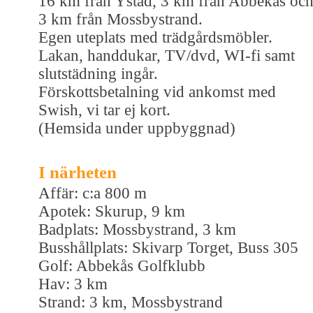
16 km från Ystad, 3 km från Abbekås oc
3 km från Mossbystrand.
Egen uteplats med trädgårdsmöbler.
Lakan, handdukar, TV/dvd, WI-fi samt
slutstädning ingår.
Förskottsbetalning vid ankomst med
Swish, vi tar ej kort.
(Hemsida under uppbyggnad)
I närheten
Affär: c:a 800 m
Apotek: Skurup, 9 km
Badplats: Mossbystrand, 3 km
Busshållplats: Skivarp Torget, Buss 305
Golf: Abbekås Golfklubb
Hav: 3 km
Strand: 3 km, Mossbystrand