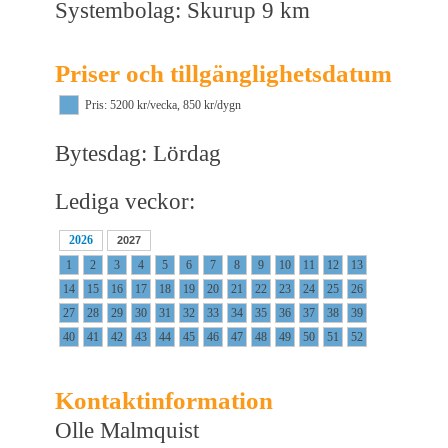
Systembolag: Skurup 9 km
Priser och tillgänglighetsdatum
Pris: 5200 kr/vecka, 850 kr/dygn
Bytesdag: Lördag
Lediga veckor:
2026
2027
1
2
3
4
5
6
7
8
9
10
11
12
13
14
15
16
17
18
19
20
21
22
23
24
25
26
27
28
29
30
31
32
33
34
35
36
37
38
39
40
41
42
43
44
45
46
47
48
49
50
51
52
Kontaktinformation
Olle Malmquist