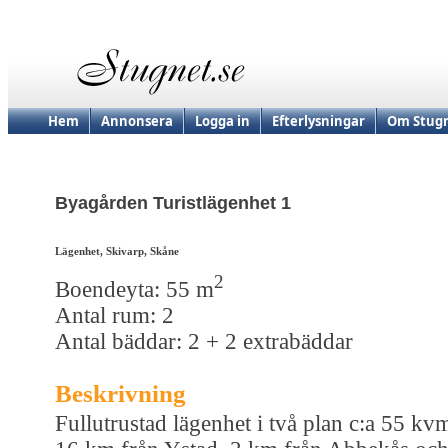
Hem
Annonsera
Logga in
Efterlysningar
Om Stugn
Byagården Turistlägenhet 1
Lägenhet, Skivarp, Skåne
2
Boendeyta: 55 m
Antal rum: 2
Antal bäddar: 2 + 2 extrabäddar
Beskrivning
Fullutrustad lägenhet i två plan c:a 55 kv