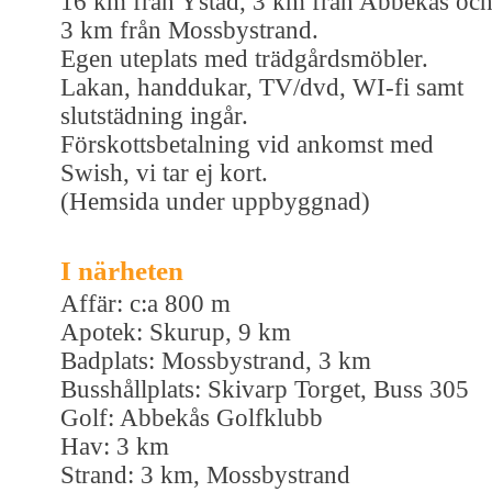
16 km från Ystad, 3 km från Abbekås oc
3 km från Mossbystrand.
Egen uteplats med trädgårdsmöbler.
Lakan, handdukar, TV/dvd, WI-fi samt
slutstädning ingår.
Förskottsbetalning vid ankomst med
Swish, vi tar ej kort.
(Hemsida under uppbyggnad)
I närheten
Affär: c:a 800 m
Apotek: Skurup, 9 km
Badplats: Mossbystrand, 3 km
Busshållplats: Skivarp Torget, Buss 305
Golf: Abbekås Golfklubb
Hav: 3 km
Strand: 3 km, Mossbystrand