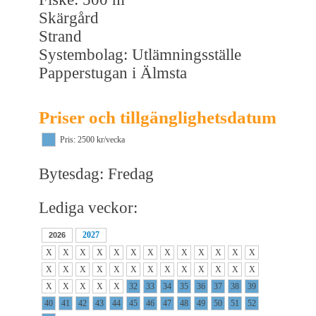
Skärgård
Strand
Systembolag: Utlämningsställe
Papperstugan i Älmsta
Priser och tillgänglighetsdatum
Pris: 2500 kr/vecka
Bytesdag: Fredag
Lediga veckor:
2027
2026
X
X
X
X
X
X
X
X
X
X
X
X
X
X
X
X
X
X
X
X
X
X
X
X
X
X
X
X
X
X
X
32
33
34
35
36
37
38
39
40
41
42
43
44
45
46
47
48
49
50
51
52