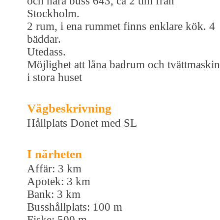
och nära buss 643, ca 2 tim från
Stockholm.
2 rum, i ena rummet finns enklare kök. 4
bäddar.
Utedass.
Möjlighet att låna badrum och tvättmaskin
i stora huset
Vägbeskrivning
Hållplats Donet med SL
I närheten
Affär: 3 km
Apotek: 3 km
Bank: 3 km
Busshållplats: 100 m
Fiske: 500 m