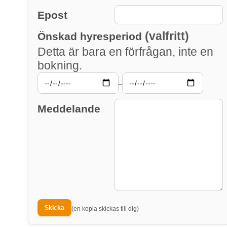
Epost
(valfritt)
Önskad hyresperiod
Detta är bara en förfrågan, inte en
bokning.
–
Meddelande
(en kopia skickas till dig)