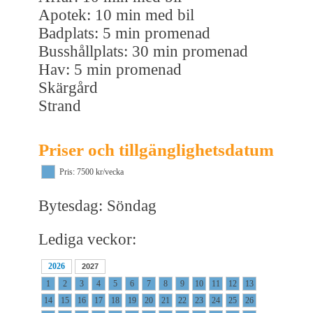
Apotek: 10 min med bil
Badplats: 5 min promenad
Busshållplats: 30 min promenad
Hav: 5 min promenad
Skärgård
Strand
Priser och tillgänglighetsdatum
Pris: 7500 kr/vecka
Bytesdag: Söndag
Lediga veckor:
2026
2027
1
2
3
4
5
6
7
8
9
10
11
12
13
14
15
16
17
18
19
20
21
22
23
24
25
26