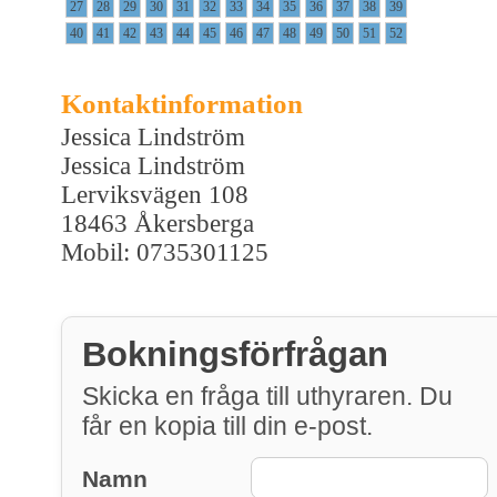
27
28
29
30
31
32
33
34
35
36
37
38
39
40
41
42
43
44
45
46
47
48
49
50
51
52
Kontaktinformation
Jessica Lindström
Jessica Lindström
Lerviksvägen 108
18463 Åkersberga
Mobil: 0735301125
Bokningsförfrågan
Skicka en fråga till uthyraren. Du
får en kopia till din e-post.
Namn