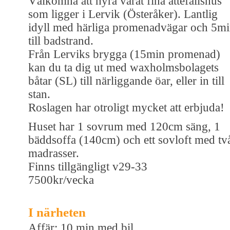
Välkomna att hyra vårat fina attefallshus
som ligger i Lervik (Österåker). Lantlig
idyll med härliga promenadvägar och 5m
till badstrand.
Från Lerviks brygga (15min promenad)
kan du ta dig ut med waxholmsbolagets
båtar (SL) till närliggande öar, eller in till
stan.
Roslagen har otroligt mycket att erbjuda!
Huset har 1 sovrum med 120cm säng, 1
bäddsoffa (140cm) och ett sovloft med tv
madrasser.
Finns tillgängligt v29-33
7500kr/vecka
I närheten
Affär: 10 min med bil