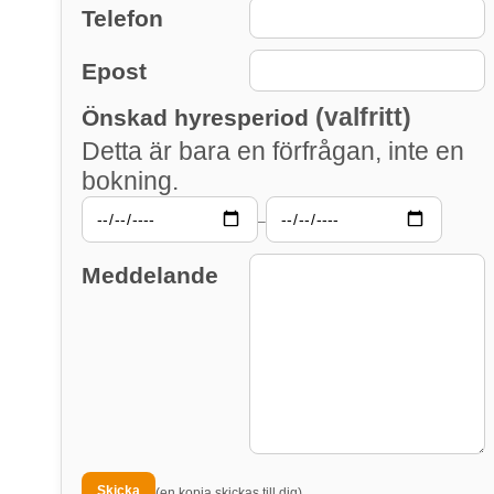
Telefon
Epost
(valfritt)
Önskad hyresperiod
Detta är bara en förfrågan, inte en
bokning.
–
Meddelande
(en kopia skickas till dig)