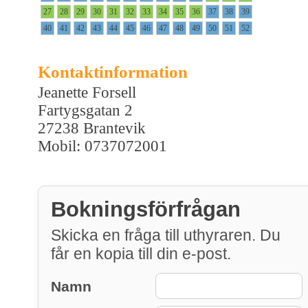
27
28
29
30
31
32
33
34
35
36
37
38
39
40
41
42
43
44
45
46
47
48
49
50
51
52
Kontaktinformation
Jeanette Forsell
Fartygsgatan 2
27238 Brantevik
Mobil: 0737072001
Bokningsförfrågan
Skicka en fråga till uthyraren. Du
får en kopia till din e-post.
Namn