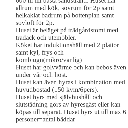
600 m till bästa sandstrand. Huset har
allrum med kök, sovrum för 2p samt
helkaklat badrum på bottenplan samt
sovloft för 2p.
Huset är beläget på trädgårdstomt med
trädäck och utemöbler.
Köket har induktionshäll med 2 plattor
samt kyl, frys och
kombiugn(mikro/vanlig)
Huset har golvvärme och kan bebos även
under vår och höst.
Huset kan även hyras i kombination med
huvudbostad (150 kvm/6pers).
Huset hyrs med självhushåll och
slutstädning görs av hyresgäst eller kan
köpas till separat. Huset hyrs ut till max 6
personer=antal bäddar