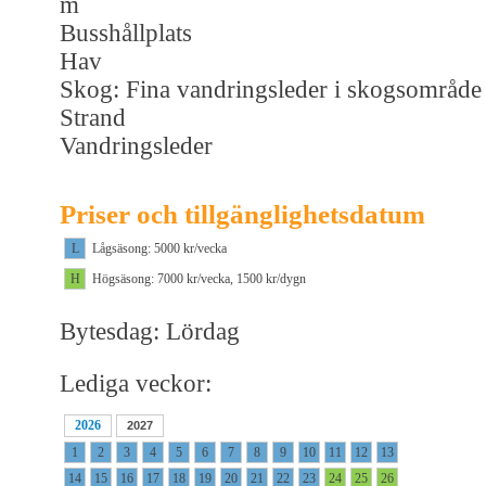
m
Busshållplats
Hav
Skog: Fina vandringsleder i skogsområde
Strand
Vandringsleder
Priser och tillgänglighetsdatum
L
Lågsäsong: 5000 kr/vecka
H
Högsäsong: 7000 kr/vecka, 1500 kr/dygn
Bytesdag: Lördag
Lediga veckor:
2026
2027
1
2
3
4
5
6
7
8
9
10
11
12
13
14
15
16
17
18
19
20
21
22
23
24
25
26