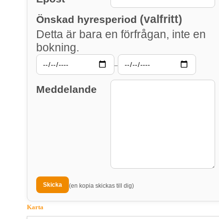
(valfritt)
Önskad hyresperiod
Detta är bara en förfrågan, inte en
bokning.
–
Meddelande
(en kopia skickas till dig)
Karta