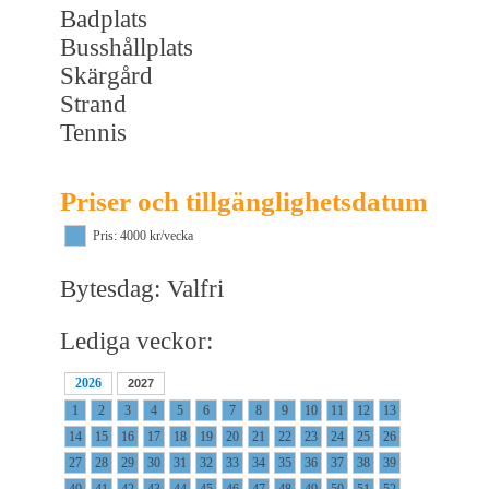
Badplats
Busshållplats
Skärgård
Strand
Tennis
Priser och tillgänglighetsdatum
Pris: 4000 kr/vecka
Bytesdag: Valfri
Lediga veckor:
2026
2027
1
2
3
4
5
6
7
8
9
10
11
12
13
14
15
16
17
18
19
20
21
22
23
24
25
26
27
28
29
30
31
32
33
34
35
36
37
38
39
40
41
42
43
44
45
46
47
48
49
50
51
52