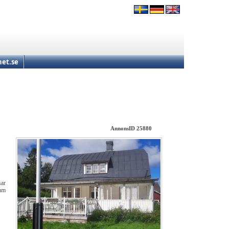
et.se
AnnonsID 25880
sar
rum