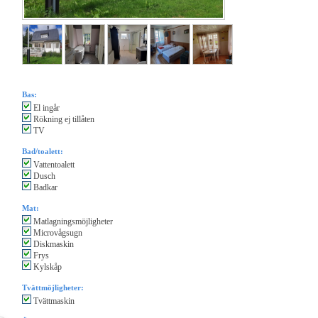
Bas:
El ingår
Rökning ej tillåten
TV
Bad/toalett:
Vattentoalett
Dusch
Badkar
Mat:
Matlagningsmöjligheter
Microvågsugn
Diskmaskin
Frys
Kylskåp
Tvättmöjligheter:
Tvättmaskin