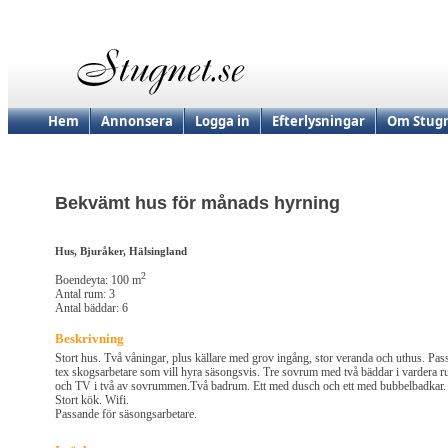
Hem
Annonsera
Logga in
Efterlysningar
Om Stugn
Bekvämt hus för månads hyrning
Hus, Bjuråker, Hälsingland
2
Boendeyta: 100 m
Antal rum: 3
Antal bäddar: 6
Beskrivning
Stort hus. Två våningar, plus källare med grov ingång, stor veranda och uthus. Pas
tex skogsarbetare som vill hyra säsongsvis. Tre sovrum med två bäddar i vardera 
och TV i två av sovrummen.Två badrum. Ett med dusch och ett med bubbelbadkar.
Stort kök. Wifi.
Passande för säsongsarbetare.