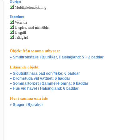
Övrigt:
Mobiltelefontäckning
Utomhus:
Veranda
Uteplats med utemöbler
Utegrill
Trädgård
Objekt från samma uthyrare
» Smultronställe i Bjuråker, Hälsingland: 5 + 2 bäddar
Liknande objekt
» Sjöutsikt nära bad och fiske: 6 bäddar
» Drömstuga vid vattnet: 6 bäddar
» Sommartorpet i Gammel-Homna: 6 bäddar
» Hus vid havet i Hälsingland: 6 bäddar
Fler i samma område
» Stugor i Bjuråker