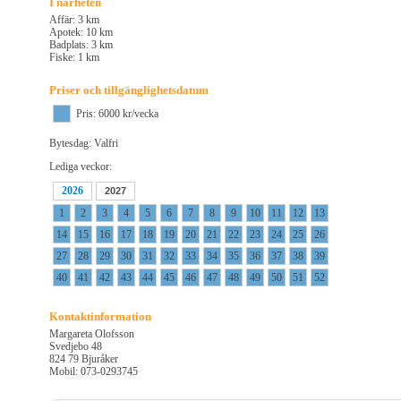
I närheten
Affär: 3 km
Apotek: 10 km
Badplats: 3 km
Fiske: 1 km
Priser och tillgänglighetsdatum
Pris: 6000 kr/vecka
Bytesdag: Valfri
Lediga veckor:
2026
2027
1
2
3
4
5
6
7
8
9
10
11
12
13
14
15
16
17
18
19
20
21
22
23
24
25
26
27
28
29
30
31
32
33
34
35
36
37
38
39
40
41
42
43
44
45
46
47
48
49
50
51
52
Kontaktinformation
Margareta Olofsson
Svedjebo 48
824 79 Bjuråker
Mobil: 073-0293745