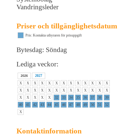
Vandringsleder
Priser och tillgänglighetsdatum
Pris: Kontakta uthyraren för prisuppgift
Bytesdag: Söndag
Lediga veckor:
2027
2026
X
X
X
X
X
X
X
X
X
X
X
X
X
X
X
X
X
X
X
X
X
X
X
X
X
X
X
X
X
X
X
32
33
34
35
36
37
38
39
40
41
42
43
44
45
46
47
48
49
50
51
52
X
Kontaktinformation