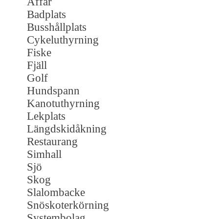
Affär
Badplats
Busshållplats
Cykeluthyrning
Fiske
Fjäll
Golf
Hundspann
Kanotuthyrning
Lekplats
Längdskidåkning
Restaurang
Simhall
Sjö
Skog
Slalombacke
Snöskoterkörning
Systembolag