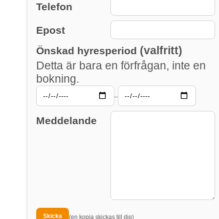
Telefon
Epost
(valfritt)
Önskad hyresperiod
Detta är bara en förfrågan, inte en
bokning.
–
Meddelande
(en kopia skickas till dig)