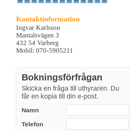
40
41
42
43
44
45
46
47
48
49
50
51
52
Kontaktinformation
Ingvar Karlsson
Mantalsvägen 3
432 54 Varberg
Mobil: 070-5905211
Bokningsförfrågan
Skicka en fråga till uthyraren. Du
får en kopia till din e-post.
Namn
Telefon