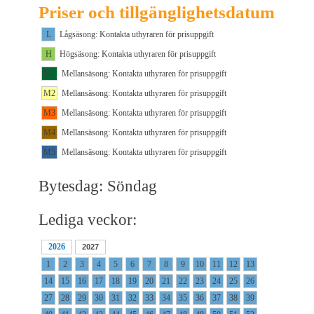
Priser och tillgänglighetsdatum
L
Lågsäsong: Kontakta uthyraren för prisuppgift
H
Högsäsong: Kontakta uthyraren för prisuppgift
M1
Mellansäsong: Kontakta uthyraren för prisuppgift
M2
Mellansäsong: Kontakta uthyraren för prisuppgift
M3
Mellansäsong: Kontakta uthyraren för prisuppgift
M4
Mellansäsong: Kontakta uthyraren för prisuppgift
M5
Mellansäsong: Kontakta uthyraren för prisuppgift
Bytesdag: Söndag
Lediga veckor:
2026
2027
1
2
3
4
5
6
7
8
9
10
11
12
13
14
15
16
17
18
19
20
21
22
23
24
25
26
27
28
29
30
31
32
33
34
35
36
37
38
39