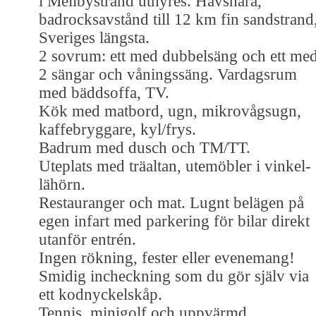
i Mellbystrand uthyres. Havsnära,
badrocksavstånd till 12 km fin sandstrand
Sveriges längsta.
2 sovrum: ett med dubbelsäng och ett me
2 sängar och våningssäng. Vardagsrum
med bäddsoffa, TV.
Kök med matbord, ugn, mikrovågsugn,
kaffebryggare, kyl/frys.
Badrum med dusch och TM/TT.
Uteplats med träaltan, utemöbler i vinkel-
lähörn.
Restauranger och mat. Lugnt belägen på
egen infart med parkering för bilar direkt
utanför entrén.
Ingen rökning, fester eller evenemang!
Smidig incheckning som du gör själv via
ett kodnyckelskåp.
Tennis, minigolf och uppvärmd