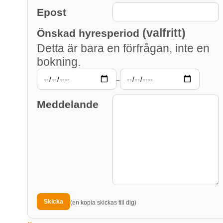
Epost
(valfritt)
Önskad hyresperiod
Detta är bara en förfrågan, inte en
bokning.
–
Meddelande
(en kopia skickas till dig)