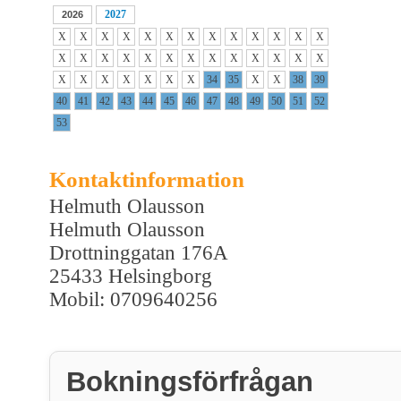
2027
2026
X
X
X
X
X
X
X
X
X
X
X
X
X
X
X
X
X
X
X
X
X
X
X
X
X
X
X
X
X
X
X
X
X
34
35
X
X
38
39
40
41
42
43
44
45
46
47
48
49
50
51
52
53
Kontaktinformation
Helmuth Olausson
Helmuth Olausson
Drottninggatan 176A
25433 Helsingborg
Mobil: 0709640256
Bokningsförfrågan