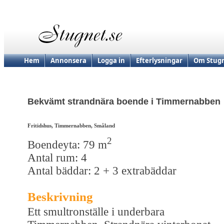
Hem
Annonsera
Logga in
Efterlysningar
Om Stugn
Bekvämt strandnära boende i Timmernabben
Fritidshus, Timmernabben, Småland
2
Boendeyta: 79 m
Antal rum: 4
Antal bäddar: 2 + 3 extrabäddar
Beskrivning
Ett smultronställe i underbara