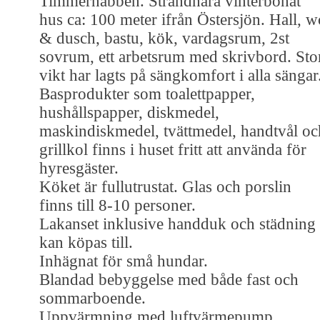
Timmernabben. Strandnära vinterbonat
hus ca: 100 meter ifrån Östersjön. Hall, w
& dusch, bastu, kök, vardagsrum, 2st
sovrum, ett arbetsrum med skrivbord. Sto
vikt har lagts på sängkomfort i alla sängar
Basprodukter som toalettpapper,
hushållspapper, diskmedel,
maskindiskmedel, tvättmedel, handtvål oc
grillkol finns i huset fritt att använda för
hyresgäster.
Köket är fullutrustat. Glas och porslin
finns till 8-10 personer.
Lakanset inklusive handduk och städning
kan köpas till.
Inhägnat för små hundar.
Blandad bebyggelse med både fast och
sommarboende.
Uppvärmning med luftvärmepump.