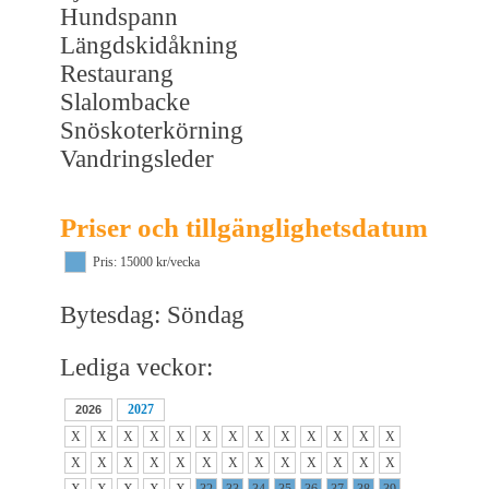
Hundspann
Längdskidåkning
Restaurang
Slalombacke
Snöskoterkörning
Vandringsleder
Priser och tillgänglighetsdatum
Pris: 15000 kr/vecka
Bytesdag: Söndag
Lediga veckor:
2027
2026
X
X
X
X
X
X
X
X
X
X
X
X
X
X
X
X
X
X
X
X
X
X
X
X
X
X
X
X
X
X
X
32
33
34
35
36
37
38
39