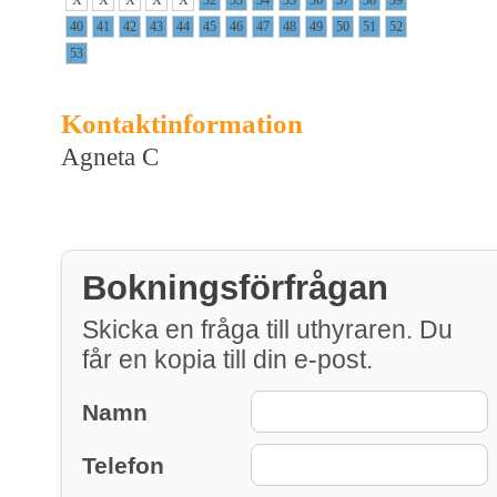
40
41
42
43
44
45
46
47
48
49
50
51
52
53
Kontaktinformation
Agneta C
Bokningsförfrågan
Skicka en fråga till uthyraren. Du
får en kopia till din e-post.
Namn
Telefon