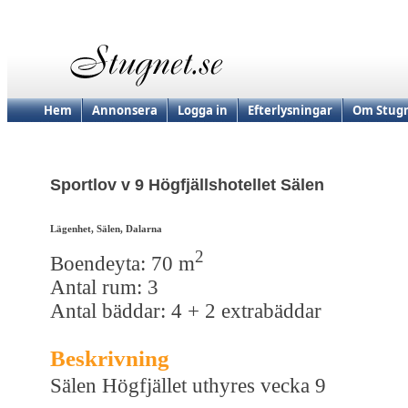
Hem
Annonsera
Logga in
Efterlysningar
Om Stugn
Sportlov v 9 Högfjällshotellet Sälen
Lägenhet, Sälen, Dalarna
2
Boendeyta: 70 m
Antal rum: 3
Antal bäddar: 4 + 2 extrabäddar
Beskrivning
Sälen Högfjället uthyres vecka 9