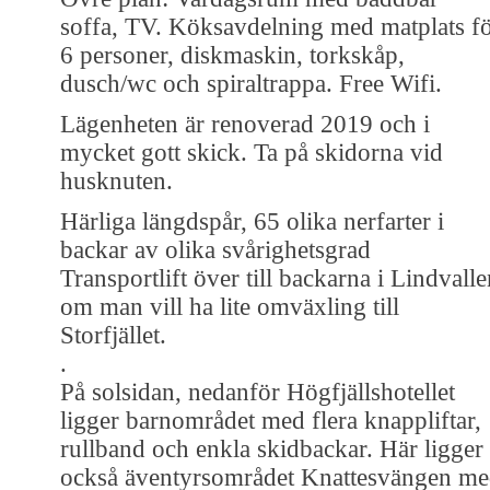
soffa, TV. Köksavdelning med matplats f
6 personer, diskmaskin, torkskåp,
dusch/wc och spiraltrappa. Free Wifi.
Lägenheten är renoverad 2019 och i
mycket gott skick. Ta på skidorna vid
husknuten.
Härliga längdspår, 65 olika nerfarter i
backar av olika svårighetsgrad
Transportlift över till backarna i Lindvall
om man vill ha lite omväxling till
Storfjället.
.
På solsidan, nedanför Högfjällshotellet
ligger barnområdet med flera knappliftar,
rullband och enkla skidbackar. Här ligger
också äventyrsområdet Knattesvängen m