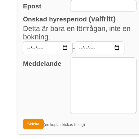
Epost
(valfritt)
Önskad hyresperiod
Detta är bara en förfrågan, inte en
bokning.
–
Meddelande
(en kopia skickas till dig)