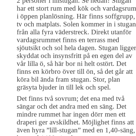
2 personer i lillstugan. Se nedan! Stugan
har ett stort rum med kök och vardagsru
i öppen planlösning. Här finns soffgrupp,
tv och matplats. Solen kommer in i stugan
från alla fyra väderstreck. Direkt utanför
vardagsrummet finns en terrass med
sjöutsikt och sol hela dagen. Stugan ligge
skyddat och insynsfritt på en egen del av
vår lilla ö, så här bor ni helt ostört. Det
finns en körbro över till ön, så det går att
köra bil ända fram stugan. Stor, plan
gräsyta bjuder in till lek och spel.
Det finns två sovrum; det ena med två
sängar och det andra med en säng. Det
mindre rummet har ingen dörr men ett
draperi ger avskildhet. Möjlighet finns att
även hyra ”lill-stugan” med en 1,40-säng,