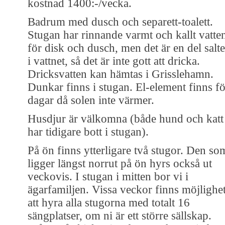
kostnad 1400:-/vecka.
Badrum med dusch och separett-toalett.
Stugan har rinnande varmt och kallt vatte
för disk och dusch, men det är en del salte
i vattnet, så det är inte gott att dricka.
Dricksvatten kan hämtas i Grisslehamn.
Dunkar finns i stugan. El-element finns fö
dagar då solen inte värmer.
Husdjur är välkomna (både hund och katt
har tidigare bott i stugan).
På ön finns ytterligare två stugor. Den so
ligger längst norrut på ön hyrs också ut
veckovis. I stugan i mitten bor vi i
ägarfamiljen. Vissa veckor finns möjlighe
att hyra alla stugorna med totalt 16
sängplatser, om ni är ett större sällskap.