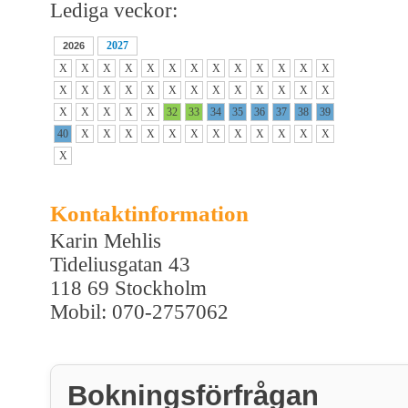
Lediga veckor:
2027
2026
X
X
X
X
X
X
X
X
X
X
X
X
X
X
X
X
X
X
X
X
X
X
X
X
X
X
X
X
X
X
X
32
33
34
35
36
37
38
39
40
X
X
X
X
X
X
X
X
X
X
X
X
X
Kontaktinformation
Karin Mehlis
Tideliusgatan 43
118 69 Stockholm
Mobil: 070-2757062
Bokningsförfrågan