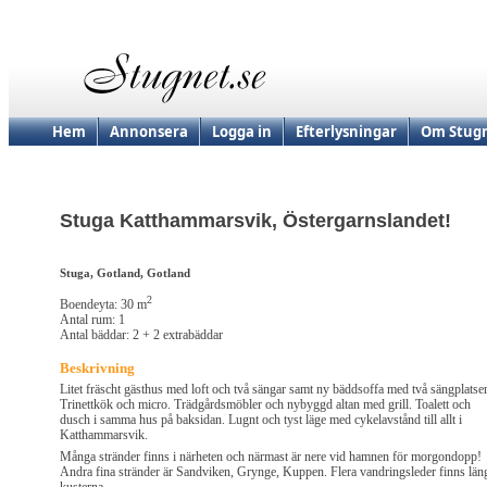
Hem
Annonsera
Logga in
Efterlysningar
Om Stugn
Stuga Katthammarsvik, Östergarnslandet!
Stuga, Gotland, Gotland
2
Boendeyta: 30 m
Antal rum: 1
Antal bäddar: 2 + 2 extrabäddar
Beskrivning
Litet fräscht gästhus med loft och två sängar samt ny bäddsoffa med två sängplatser
Trinettkök och micro. Trädgårdsmöbler och nybyggd altan med grill. Toalett och
dusch i samma hus på baksidan. Lugnt och tyst läge med cykelavstånd till allt i
Katthammarsvik.
Många stränder finns i närheten och närmast är nere vid hamnen för morgondopp!
Andra fina stränder är Sandviken, Grynge, Kuppen. Flera vandringsleder finns län