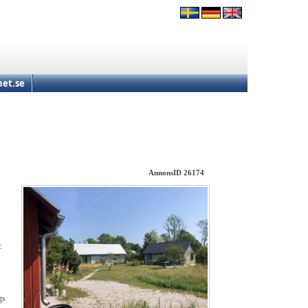
et.se
AnnonsID 26174
.
gs