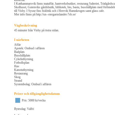
kusterna.
I Katthammarsvik finns mataffär, hantverksbutiker, resturang Salteriet, Trädgårdsc
Skolhuset, Gutenviks gårdsbutik, bibliotek, bio, bastu, busshållplats med förbindel
till Visby. I Sysne fins fiskbtik och i Herrvik Hamnkrogen samt glass cafe.
Mer info finns på http://xn--stergarnslandet-7sb.se/
Vägbeskrivning
45 minuter från Visby på östra sidan.
I närheten
Affär
Apotek: Ombud i affären
Badplats
Busshållplats
Cykeluthyrning
Fotbollsplan
Hav
Kanotuthyrning
Restaurang
Skog
Strand
Systembolag: Ombud i affären
Priser och tillgänglighetsdatum
Pris: 5000 kr/vecka
Bytesdag: Valfri