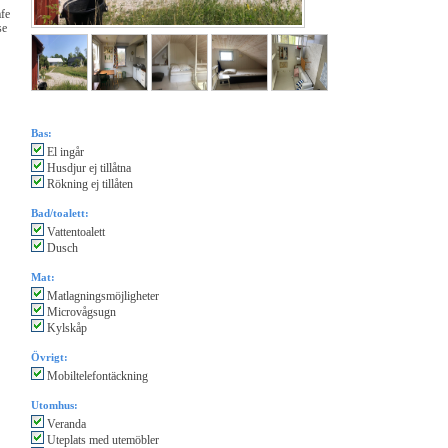
afe
se
Bas:
El ingår
Husdjur ej tillåtna
Rökning ej tillåten
Bad/toalett:
Vattentoalett
Dusch
Mat:
Matlagningsmöjligheter
Microvågsugn
Kylskåp
Övrigt:
Mobiltelefontäckning
Utomhus:
Veranda
Uteplats med utemöbler