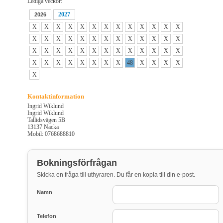
Lediga veckor:
2027
2026
X
X
X
X
X
X
X
X
X
X
X
X
X
X
X
X
X
X
X
X
X
X
X
X
X
X
X
X
X
X
X
X
X
X
X
X
X
X
X
X
X
X
X
X
X
X
X
48
X
X
X
X
X
Kontaktinformation
Ingrid Wiklund
Ingrid Wiklund
Tallidsvägen 5B
13137 Nacka
Mobil: 0768688810
Bokningsförfrågan
Skicka en fråga till uthyraren. Du får en kopia till din e-post.
Namn
Telefon