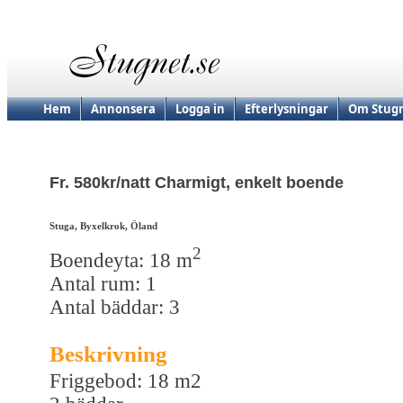
Hem
Annonsera
Logga in
Efterlysningar
Om Stugn
Fr. 580kr/natt Charmigt, enkelt boende
Stuga, Byxelkrok, Öland
2
Boendeyta: 18 m
Antal rum: 1
Antal bäddar: 3
Beskrivning
Friggebod: 18 m2