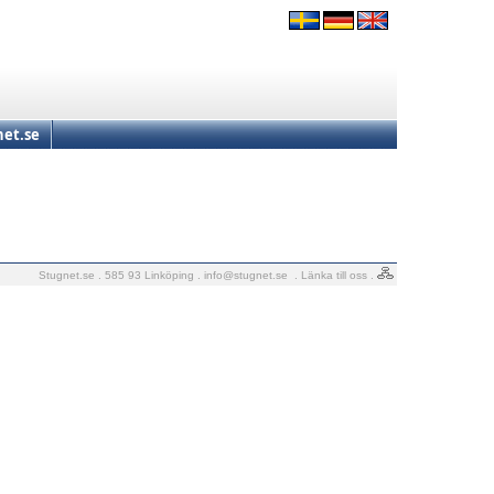
et.se
Stugnet.se . 585 93 Linköping .
info@stugnet.se
.
Länka till oss
.